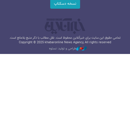
نسخه دسکتاپ
تمامی حقوق این سایت برای خبرآنلاین محفوظ است. نقل مطالب با ذکر منبع بلامانع است.
Copyright © 2025 khabaronline News Agancy, All rights reserved
طراحی و تولید: نستوه