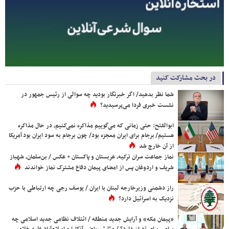
در بحث مشارکت کنید
شما نظر بدهید/ اگر خبرنگار بودید چه سوالی از رئیس جمهور در
نشست خبری فردا می‌پرسیدید؟
ابوالفتح: حتی زمانی که می‌گوییم مذاکره نمی‌کنیم، در حال مذاکره
هستیم/ برجام برای ایران معجزه بود/ چون برجام به سود ایران بود آمریکا
از آن خارج شد
نماز جماعت سران ترکیه، عربستان و پاکستان + عکس / بن‌سلمان، شهباز
شریف و اردوغان پس از امضای پیمان دفاع مشترک نماز خواندند
راز دشمنی وزیرخارجه لبنان با ایران / یوسف رجی چه ارتباطی با حزب
نزدیک به اسرائیل دارد؟
«پیمان مکه» و آرایش جدید منطقه / ائتلاف نظامی جدید اسلامی چه