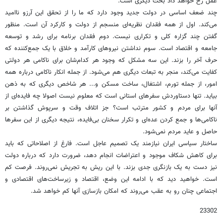
عمل رخ خواهد داد بحث دیگری است.
چند ضعف اساسی در دولت جدید وجود دارد که ما را از تحقق این آرزو ناامید
می‌کند. اول از همه فقدان نظریه‌ای منسجم از دولت و کارکرد آن است. منظور
گفتن چند گزاره کلی و تکراری نیست. دوم فقدان برنامه برای رشد و توسعه
جامعه و اقتصاد است. سوم نداشتن نیروهای کارآمد و خلاق با یک جمع‌کننده که
حرف آخر را بزند. این سه مشکل که وجود هر کدام‌شان برای ناکامی هر دولتی
کفایت می‌کند، منجر به تبعات دیگری هم می‌شود. از جمله انکار ناکامی درباره همه
امور، از جمله تورم، اشتغال، ساخت مسکن و... هر شاخص دیگری که به ذهن
بیاید. تنها دستاوردش سفرهای استانی است که معلوم نیست اصولا چه فایده‌ای از
آنها برای مردم و کشور مترتب است؟ جز اتلاف وقت و سرپوش گذاشتن بر
ناکامی‌ها و جمع کردن عده‌ای و تکرار سخنان بی‌فایده، نتیجه دیگری از این سفرها
حاصل و عاید مردم نمی‌شود.
ساختار سیاسی ایران نیازمند یک تصمیم عاجل است. فارغ از اصلاحاتی که باید
برای کاهش شکاف موجود و اعتراضات انجام دهد، ضرورت دارد که درباره دولت
نیز دست به یک بازنگری جدی بزند. با این ریش به تجریش نمی‌روند. فرصت کم
است. خواهید دید که با ادامه این وضع، اقتصاد و زیرساخت‌های اقتصادی و
اجتماعی چنان رو به عقب می‌روند که امکان بازسازی آنها کم خواهد شد.
23302