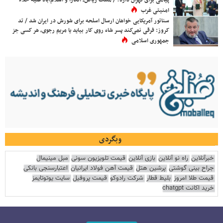
پیامی برای تهران دارد؟ / مثلث ریاض، آنکارا و اسلام‌آباد علیه خلاء
امنیتی غرب
سناتور آمریکایی خواهان ارسال اسلحه برای شورش در ایران شد / تد
کروز: فرقی نمی‌کند پسر شاه روی کار بیاید یا مریم رجوی، هر کسی جز
جمهوری اسلامی
وبگردی
خبرآنلاین
راه نو آنلاین
بازی آنلاین
قیمت تلویزیون سونی
مبل مینیمال
جراح بینی گوشتی
پرشین هتل
قیمت آهن فولاد ایرانیان
اعتبارسنجی بانکی
قیمت طلا امروز
بلیط قطار
شرکت رادوکو
قیمت پروفیل
سایت یوتوتایمز
خرید اکانت chatgpt