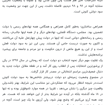
البته اعتراضات اخیر هم هست ولی چون مدنی بود و عموما با وضعیت تخریبی
مشابه آنچه در ۹۶ و ۹۸ دیدیم، فاصله داشت، پس از این جهت نیز وضعیت به
سود دولتی کنونی است.
همراهی ساختاری؛ به‌طور کامل همراهی و همگامی همه نهادهای رسمی با دولت
تضمینی بود. مجلس، دستگاه قضایی، نهادهای دیگر و از همه اینها جالب‌تر، رسانه
رسمی و رسانه‌های دولتی است که اینها در دولت پیش چهارنعل علیه آن می‌تاختند
و اکنون به صورت دربست حامی آن هستند. پس این نیز به سود دولت فعلی
است و از این رو هیچ مانعی از درون حکومت و نیز مردم و جامعه برای پیشبرد
برنامه‌هایش نداشت.
یک تفاوت مهم دیگر نحوه انتخاب دو دولت است که روحانی در سال ۱۳۹۶ در یکی
از پرشورترین انتخابات پس از انقلاب روی کار آمد و در نقطه مقابل دولت جدید به
دنبال ضعیف‌ترین مراسم انتخاباتی در مصدر کار قرار گرفت.
در مجموع وضعیت زمینه‌ای دو دولت دربیشتر شاخص‌ها به سود دولت کنونی
است،در نتیجه انتظار می‌رود که عملکردش نیز متناسب این شرایط، بهتر باشد،ولی
واقعیت چیز دیگری را نشان می‌دهد ، تقریبا در همه موارد ناموفق‌تر بوده و نه تنها
در ۱۸ ماه گذشته بلکه در آینده نیز شرایط بدتر از این خواهد شد که هست. هر
چند همه آرزو می‌کنیم که وضع بهتر شود، ولی آرزوی ما یک چیز است، آنچه در