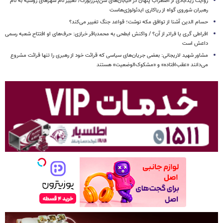
روایت زیدآبادی از اضطراب پنهان در خیابان‌های سن‌پترزبورگ/ تغییر نام شهرهای روسیه به نام
رهبران شوروی گواه از ریاکاری ایدئولوژی‌هاست
حسام الدین آشنا از توافق مکه نوشت؛ قواعد جنگ تغییر می‌کند؟
افراطی گری یا فراتر از آن؟ / واکنش ابطحی به محمدباقر خرازی: حرف‌های او افتتاح شعبه رسمی
داعش است
مشاور شهید لاریجانی: بعضی جریان‌های سیاسی که قرائت خود از رهبری را تنها قرائت مشروع
می‌دانند «عقب‌افتاده» و «مشکوک‌الوضعیت» هستند