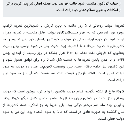
از جهات گوناگون مقایسه شود جالب خواهد بود. هدف اصلی نیز پیدا کردن درکی
از امکانات و نتایج عملکردهای دو دولت است.
تحریم؛
دولت روحانی تا ۵ روز مانده به پایان کارش با شدیدترین تحریم ترامپ
روبرو بود؛ تحریمی که به اقرار دست‌اندرکاران دولت، قابل مقایسه با تحریم دوران
اوباما نبود. در دوره اوباما، حتی در مواردی خودشان راه‌های دور زدن تحریم را به
کشورهای ثالث یاد می‌دادند تا فشارها زیاد نشود، ولی در دوره ترامپ چنین نبود،
به‌طوری که فروش نفت بعضا به ۳۰۰ هزار بشکه در روز رسید. از ابتدای بهمن
۱۳۹۹ و با آمدن بایدن تحریم‌ها به نسبت شل شد تا راه برای توافق هموار شود و
این تاکنون نیز ادامه یافته است. پس وضعیت تحریم‌ها میان دو دولت به سود
دولت فعلی است. البته افزایش قیمت نفت هم هست که آن نیز به سود این
دولت است.
کرونا؛
فارغ از اینکه بگوییم کدام دولت واکسن را وارد کرد، روشن است که دولت
روحانی مثل همه دولت‌های جهان حداقل ۱۵ ماه را به‌طور کامل درگیر کرونا بودند
و ایران چند ماه هم بیشتر درگیر بود. ولی تقریبا به جز اندکی، همه کشورها از
سال گذشته به صورت عادی در آمدند که مالا به سود اقتصاد بود. این نیز به سود
دولت فعلی است.