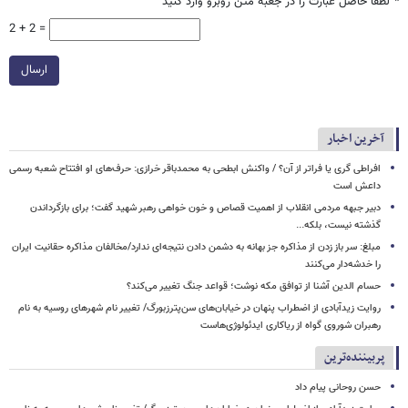
*
لطفا حاصل عبارت را در جعبه متن روبرو وارد کنید
2 + 2 =
ارسال
آخرین اخبار
افراطی گری یا فراتر از آن؟ / واکنش ابطحی به محمدباقر خرازی: حرف‌های او افتتاح شعبه رسمی
داعش است
دبیر جبهه مردمی انقلاب از اهمیت قصاص و خون خواهی رهبر شهید گفت؛ برای بازگرداندن
گذشته نیست، بلکه...
مبلغ: سر باز زدن از مذاکره‌ جز بهانه به دشمن دادن نتیجه‌ای ندارد/مخالفان مذاکره حقانیت ایران
را خدشه‌دار می‌کنند
حسام الدین آشنا از توافق مکه نوشت؛ قواعد جنگ تغییر می‌کند؟
روایت زیدآبادی از اضطراب پنهان در خیابان‌های سن‌پترزبورگ/ تغییر نام شهرهای روسیه به نام
رهبران شوروی گواه از ریاکاری ایدئولوژی‌هاست
پربیننده‌ترین
حسن روحانی پیام داد