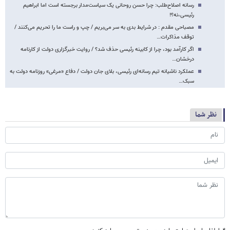
رسانه اصلاح‌طلب: چرا حسن روحانی یک سیاست‌مدار برجسته‌ است اما ابراهیم
رئیسی،نه؟!
مصباحی مقدم : در شرایط بدی به سر می‌بریم / چپ و راست ما را تحریم می‌کنند /
توقف مذاکرات…
اگر کارآمد بود، چرا از کابینه رئیسی حذف شد؟ / روایت خبرگزاری دولت از کارنامه
درخشان…
عملکرد ناشیانه تیم رسانه‌ای رئیسی، بلای جان دولت / دفاع «مرغی» روزنامه دولت به
سبک…
نظر شما