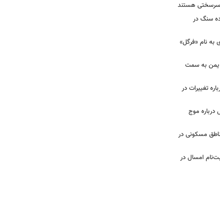
ان سرسختی هستند
ده سنگ در
ی به نام «فرگل»
از یمن به سمت
باره تغییرات در
الی کانال ۱۲ اسرائیل درباره موج
ناطق مسکونی در
بت‌نام امسال در