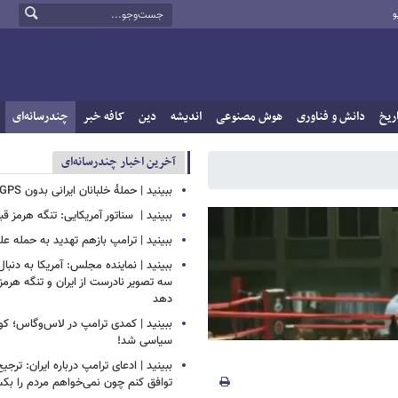
و
ریخ
دانش و فناوری
هوش مصنوعی
اندیشه
دین
کافه خبر
چندرسانه‌ای
آخرین اخبار چندرسانه‌ای
ببینید | حملۀ خلبانان ایرانی بدون GPS به پایگاه آمریکا
ببینید | ‏ سناتور آمریکایی: تنگه هرمز قب
ببینید | ترامپ بازهم تهدید به حمله علی
ببینید | نماینده مجلس: آمریکا به دنبا
سه تصویر نادرست از ایران و تنگه هرمز 
دهد
ببینید | کمدی ترامپ در لاس‌وگاس؛ ک
سیاسی شد!
ببینید | ادعای ترامپ درباره ایران: ترجی
توافق کنم چون نمی‌خواهم مردم را بک