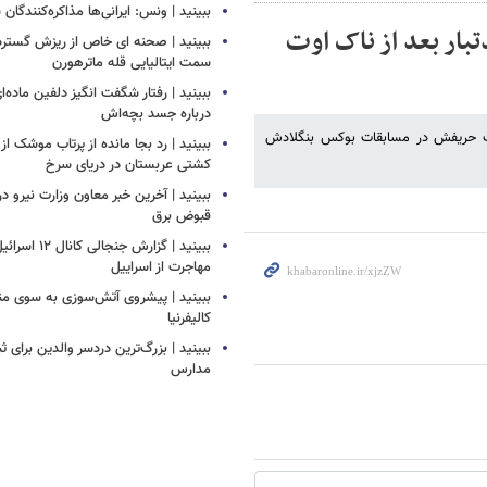
ببینید | ونس: ایرانی‌ها مذاکره‌کنندگ
تبار بعد از ناک اوت
ببینید | صحنه ای خاص از ریزش گستر
سمت ایتالیایی قله ماترهورن
ببینید | رفتار شگفت انگیز دلفین ماده‌ا
درباره جسد بچه‌اش
ک اوت حریفش در مسابقات بوکس بنگلادش
ببینید | رد بجا مانده از پرتاب موشک 
کشتی‌ عربستان در دریای سرخ
ببینید | آخرین خبر معاون وزارت نیرو در
قبوض برق
ببینید | گزارش جنج
مهاجرت از اسراییل
ببینید | پیشروی آتش‌سوزی به سوی م
کالیفرنیا
ببینید | بزرگ‌ترین دردسر والدین برای ث
مدارس