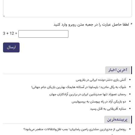
*
لطفا حاصل عبارت را در جعبه متن روبرو وارد کنید
3 + 12 =
ارسال
آخرین اخبار
آتش بازی دختر دونده ایرانی در بلاروس
شوک به رئال مادرید؛ بارسلونا در آستانه هایجک بهترین بازیکن جام جهانی!
رحمان عموزاد تنها صدرنشین ایران در برترین آزادکاران جهان
دو بازیکن آزاد در راه پیوستن به پرسپولیس
ستاره آفریقایی به قتل رسید
پربیننده‌ترین
رونمایی از جدی‌ترین مشتری رامین رضاییان؛ بمب نقل‌وانتقالات منفجر می‌شود؟