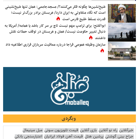
شیخ‌نشین‌ها چگونه فکر می‌کنند؟/ مسجدجامعی: عمان تنها شیخ‌نشینی
است که نگاه متفاوتی به ایران دارد/ عربستان برادر بزرگ‌تر نیست؛
قدرت مسلط خلیج فارس است
ابوالفتح: برای ترامپ مهم نیست تاج بر سر کار باشد یا عمامه/ آمریکا به
دنبال تغییر حکومت نیست/ عمان و عربستان در توقف حملات نقش
داشتند
سازمان وظیفه عمومی فراجا درباره معافیت سربازان فراری اطلاعیه داد
وبگردی
خبرآنلاین
راه نو آنلاین
بازی آنلاین
قیمت تلویزیون سونی
مبل مینیمال
جراح بینی گوشتی
پرشین هتل
قیمت آهن فولاد ایرانیان
اعتبارسنجی بانکی