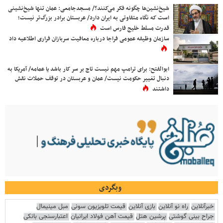
شیخ‌نشین‌ها چگونه فکر می‌کنند؟/ مسجدجامعی: عمان تنها شیخ‌نشینی
است که نگاه متفاوتی به ایران دارد/ عربستان برادر بزرگ‌تر نیست؛
قدرت مسلط خلیج فارس است
سازمان وظیفه عمومی فراجا درباره معافیت سربازان فراری اطلاعیه داد
ابوالفتح: برای ترامپ مهم نیست تاج بر سر کار باشد یا عمامه/ آمریکا به
دنبال تغییر حکومت نیست/ عمان و عربستان در توقف حملات نقش
داشتند
وبگردی
خبرآنلاین
راه نو آنلاین
بازی آنلاین
قیمت تلویزیون سونی
مبل مینیمال
جراح بینی گوشتی
پرشین هتل
قیمت آهن فولاد ایرانیان
اعتبارسنجی بانکی