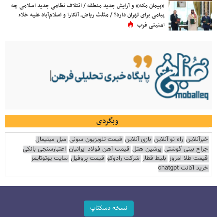
«پیمان مکه» و آرایش جدید منطقه / ائتلاف نظامی جدید اسلامی چه
پیامی برای تهران دارد؟ / مثلث ریاض، آنکارا و اسلام‌آباد علیه خلاء
امنیتی غرب
وبگردی
خبرآنلاین
راه نو آنلاین
بازی آنلاین
قیمت تلویزیون سونی
مبل مینیمال
جراح بینی گوشتی
پرشین هتل
قیمت آهن فولاد ایرانیان
اعتبارسنجی بانکی
قیمت طلا امروز
بلیط قطار
شرکت رادوکو
قیمت پروفیل
سایت یوتوتایمز
خرید اکانت chatgpt
نسخه دسکتاپ