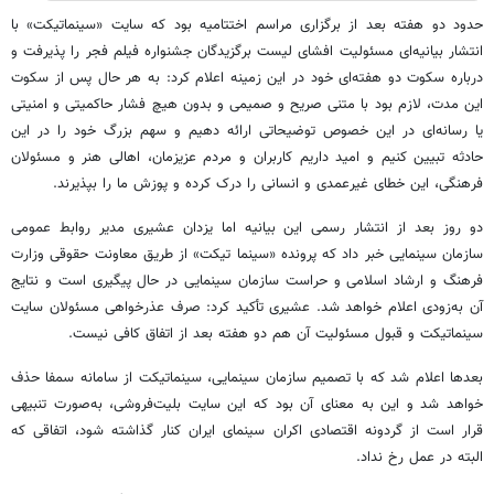
حدود دو هفته بعد از برگزاری مراسم اختتامیه بود که سایت «سینماتیکت» با
انتشار بیانیه‌ای مسئولیت افشای لیست برگزیدگان جشنواره فیلم فجر را پذیرفت و
درباره سکوت دو هفته‌ای خود در این زمینه اعلام کرد: به هر حال پس از سکوت
این مدت، لازم بود با متنی صریح و صمیمی و بدون هیچ فشار حاکمیتی و امنیتی
یا رسانه‌ای در این خصوص توضیحاتی ارائه دهیم و سهم بزرگ خود را در این
حادثه تبیین کنیم و امید داریم کاربران و مردم عزیزمان، اهالی هنر و مسئولان
فرهنگی، این خطای غیرعمدی و انسانی را درک کرده و پوزش ما را بپذیرند.
دو روز بعد از انتشار رسمی این بیانیه اما یزدان عشیری مدیر روابط عمومی
سازمان سینمایی خبر داد که پرونده «سینما تیکت» از طریق معاونت حقوقی وزارت
فرهنگ و ارشاد اسلامی و حراست سازمان سینمایی در حال پیگیری است و نتایج
آن به‌زودی اعلام خواهد شد. عشیری تأکید کرد: صرف عذرخواهی مسئولان سایت
سینماتیکت و قبول مسئولیت آن هم دو هفته بعد از اتفاق کافی نیست.
بعدها اعلام شد که با تصمیم سازمان سینمایی، سینماتیکت از سامانه سمفا حذف
خواهد شد و این به معنای آن بود که این سایت بلیت‌فروشی، به‌صورت تنبیهی
قرار است از گردونه اقتصادی اکران سینمای ایران کنار گذاشته شود، اتفاقی که
البته در عمل رخ نداد.