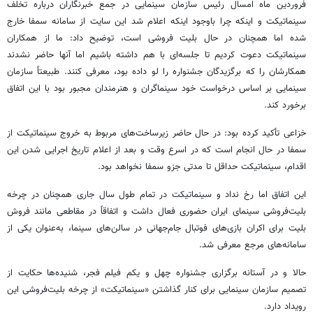
فروردین ماه امسال رئیس سازمان سینمایی در جمع خبرنگاران درباره تخلف
سینماتیکت و اینکه چرا باوجود اینکه اعلام شد این سایت از سامانه سمفا خارج
شده اما همچنان در حال بلیت فروشی است، توضیح داد: ما از همکاران
سینماتیکت دعوت کردیم تا جلسه‌ای با هم داشته باشیم اما آنها حاضر نشدند
همکارشان را که برگزیدگان جشنواره را لو داده بود، معرفی کنند. طبیعتاً سازمان
سینمایی بر اساس درخواست خود سینماگران و هنرمندان مجبور بود با این اتفاق
برخورد کند.
خزاعی تأکید کرده بود: در حال حاضر زیرساخت‌های مربوط به خروج سینماتیکت از
سمفا در حال انجام است که در اسرع وقت و بعد از اعلام تاریخ اجرایی شدن این
اقدام، سینماتیکت حداقل تا مدتی جزو سمفا نخواهد بود.
این اتفاق اما رخ نداد و سینماتیکت در تمام طول سال جاری همچنان در چرخه
بلیت‌فروشی سینمای ایران حضوری فعال داشت و اتفاقاً در مقاطعی مانند فروش
بلیت برای اکران بازی‌های فوتبال جام‌جهانی در سالن‌های سینما، به‌عنوان یکی از
سامانه‌های مرجع معرفی شد.
حالا و در آستانه برگزاری جشنواره چهل و یکم فیلم فجر، شنیده‌ها حکایت از
تصمیم سازمان سینمایی برای کنار گذاشتن «سینماتیکت» از چرخه بلیت‌فروشی این
رویداد دارد.