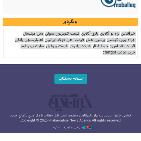
وبگردی
خبرآنلاین
راه نو آنلاین
بازی آنلاین
قیمت تلویزیون سونی
مبل مینیمال
جراح بینی گوشتی
پرشین هتل
قیمت آهن فولاد ایرانیان
اعتبارسنجی بانکی
قیمت طلا امروز
بلیط قطار
شرکت رادوکو
قیمت پروفیل
سایت یوتوتایمز
خرید اکانت chatgpt
نسخه دسکتاپ
تمامی حقوق این سایت برای خبرآنلاین محفوظ است. نقل مطالب با ذکر منبع بلامانع است.
Copyright © 2025 khabaronline News Agancy, All rights reserved
طراحی و تولید: نستوه