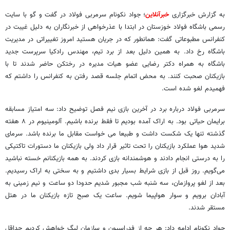
به گزارش خبرگزاری
خبرآنلاین
؛ جواد نکونام سرمربی فولاد در گفت و گو با سایت
رسمی باشگاه فولاد خوزستان در ابتدا با عذرخواهی از خبرنگاران به دلیل غیبت در
کنفرانس مطبوعاتی گفت: همانطور که در جریان هستید امروز تغییراتی در مدیریت
باشگاه رخ داد. به همین دلیل بعد از برد تیم، مهندس رادکیا سرپرست جدید
باشگاه به همراه دکتر رضایی عضو هیات مدیره در رختکن حاضر شدند تا با
بازیکنان صحبت کنند. به محض اتمام جلسه قصد رفتن به کنفرانس را داشتم که
فهمیدم لغو شده است.
سرمربی فولاد درباره برد در آخرین بازی نیم فصل توضیح داد: سه امتیاز مسابقه
برایمان حیاتی بود. به اراک آمده بودیم تا فقط برنده باشیم. آلومینیوم در ۸ هفته
گذشته تنها یک شکست داشت و طبیعا می خواست مقابل ما برنده باشد. سرمای
شدید هوا عملکرد بازیکنان را تحت تاثیر قرار داد ولی بازیکنان ما دستورات تاکتیکی
را به درستی انجام دادند و هوشمندانه بازی کردند. به همه بازیکنانم خسته نباشید
می‌گویم. روز قبل از بازی شرایط بسیار بدی داشتیم و به سختی به اراک رسیدیم.
بعد از لغو پروازمان، سه شنبه شب مجبور شدیم حدودا دو ساعت و نیم زمینی به
آبادان برویم و سوار هواپیما شویم. ساعت یک صبح تازه بازیکنان ما در هتل
مستقر شدند.
جواد نکونام ادامه داد: هر چه از فدراسیون و سازمان لیگ خواهش کردیم حداقل