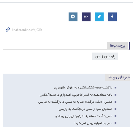
برچسب‌ها
پاریسن ژرمن
خبرهای مرتبط
بازگشت «بچه شگفت‌انگیز» به آغوش بانوی پیر
نامه سعادتمند به استراماچونی: امیدوارم در آینده!/عکس
عکس | «نگاه مرگبار» امباپه به مسی در بازگشت به پاریس
استقبال سرد از مسی در بازگشت به پاریس
مسی؛ آماده حمله به ۱۱ رکورد اروپایی رونالدو
مسی با امباپه روبرو نمی‌شود!