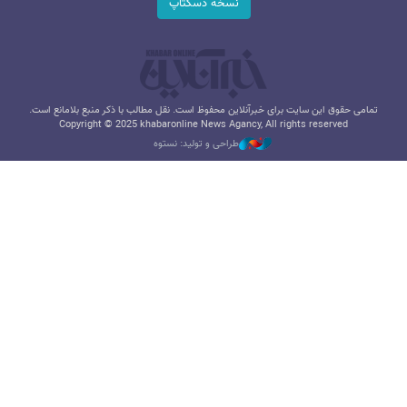
نسخه دسکتاپ
تمامی حقوق این سایت برای خبرآنلاین محفوظ است. نقل مطالب با ذکر منبع بلامانع است.
Copyright © 2025 khabaronline News Agancy, All rights reserved
طراحی و تولید: نستوه