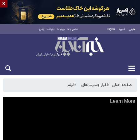
×
فارسی
العربية
English
تماس با ما
درباره ما
تبلیغات
آرشیو
جمعه ۱۶ مرداد ۱۴۰۵
صفحه اصلی
اخبار چندرسانه‌ای
فیلم