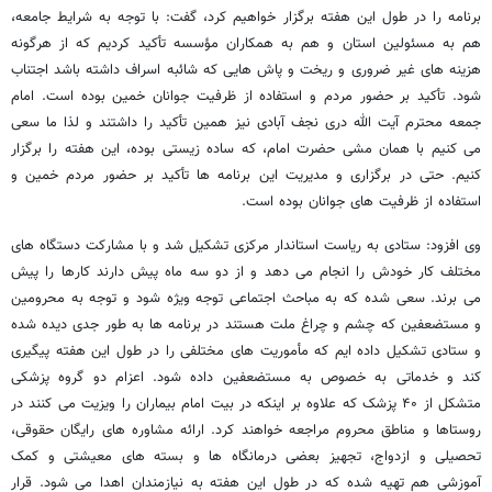
برنامه را در طول این هفته برگزار خواهیم کرد، گفت: با توجه به شرایط جامعه،
هم به مسئولین استان و هم به همکاران مؤسسه تأکید کردیم که از هرگونه
هزینه های غیر ضروری و ریخت و پاش هایی که شائبه اسراف داشته باشد اجتناب
شود. تأکید بر حضور مردم و استفاده از ظرفیت جوانان خمین بوده است. امام
جمعه محترم آیت الله دری نجف آبادی نیز همین تأکید را داشتند و لذا ما سعی
می کنیم با همان مشی حضرت امام، که ساده زیستی بوده، این هفته را برگزار
کنیم. حتی در برگزاری و مدیریت این برنامه ها تأکید بر حضور مردم خمین و
استفاده از ظرفیت های جوانان بوده است.
وی افزود: ستادی به ریاست استاندار مرکزی تشکیل شد و با مشارکت دستگاه های
مختلف کار خودش را انجام می دهد و از دو سه ماه پیش دارند کارها را پیش
می برند. سعی شده که به مباحث اجتماعی توجه ویژه شود و توجه به محرومین
و مستضعفین که چشم و چراغ ملت هستند در برنامه ها به طور جدی دیده شده
و ستادی تشکیل داده ایم که مأموریت های مختلفی را در طول این هفته پیگیری
کند و خدماتی به خصوص به مستضعفین داده شود. اعزام دو گروه پزشکی
متشکل از ۴۰ پزشک که علاوه بر اینکه در بیت امام بیماران را ویزیت می کنند در
روستاها و مناطق محروم مراجعه خواهند کرد. ارائه مشاوره های رایگان حقوقی،
تحصیلی و ازدواج، تجهیز بعضی درمانگاه ها و بسته های معیشتی و کمک
آموزشی هم تهیه شده که در طول این هفته به نیازمندان اهدا می شود. قرار