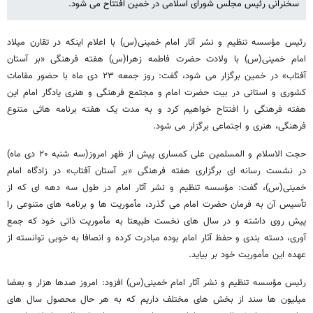
سخنرانی رئیس مجلس شورای اسلامی در خمین افتتاح می شود.
رئیس مؤسسه تنظیم و نشر آثار امام خمینی(س) با اعلام اینکه در تقارن میلاد
امام خمینی(س) با ولادت حضرت فاطمه زهرا(س) هفته فرهنگی «بر آستان
آفتاب» در خمین برگزار می شود، گفت: روز جمعه ۲۳ دی ماه با حضور مقامات
کشوری و استانی در بیت حضرت امام و مجتمع فرهنگی و هنری یادگار امام این
هفته فرهنگی را افتتاح خواهیم کرد و به مدت یک هفته برنامه هاثی متنوع
فرهنگی، هنری و اجتماعی برگزار می شود.
حجت الاسلام و المسلمین علی کمساری پیش از ظهر امروز(سه شنبه ۲۰ دی ماه)
در نشست رسانه ای برگزاری هفته فرهنگی «بر آستان آفتاب» در زادگاه امام
خمینی(س)، گفت: مؤسسه تنظیم و نشر آثار امام در طول سه دهه ای که از
تأسیس آن به فرمان حضرت امام می گذرد، مأموریت ها و برنامه های متنوعی را
پیش روی داشته و در سال های نخست طبیعتا به مأموریت ذاتی خود که جمع
آوری، دسته بندی و حفظ آثار امام بوده مبادرت کرده و انصافا به خوبی توانسته از
عهده این مأموریت خود بر بیاید.
رئیس مؤسسه تنظیم و نشر آثار امام خمینی(س) افزود: امروز صدها هزار و بعضا
میلیون ها سند از بخش های مختلف داریم که به هر حال محصول سال های