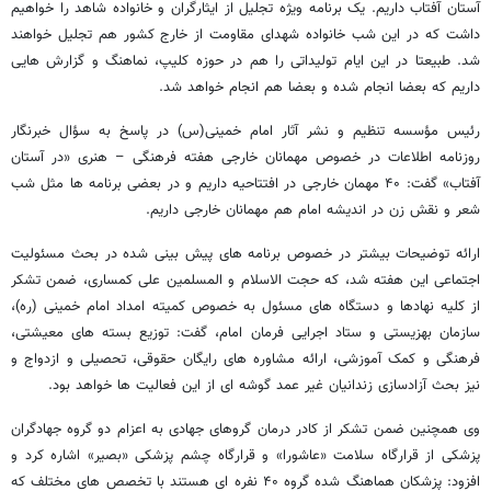
آستان آفتاب داریم. یک برنامه ویژه تجلیل از ایثارگران و خانواده شاهد را خواهیم
داشت که در این شب خانواده شهدای مقاومت از خارج کشور هم تجلیل خواهند
شد. طبیعتا در این ایام تولیداتی را هم در حوزه کلیپ، نماهنگ و گزارش هایی
داریم که بعضا انجام شده و بعضا هم انجام خواهد شد.
رئیس مؤسسه تنظیم و نشر آثار امام خمینی(س) در پاسخ به سؤال خبرنگار
روزنامه اطلاعات در خصوص مهمانان خارجی هفته فرهنگی – هنری «در آستان
آفتاب» گفت: ۴۰ مهمان خارجی در افتتاحیه داریم و در بعضی برنامه ها مثل شب
شعر و نقش زن در اندیشه امام هم مهمانان خارجی داریم.
ارائه توضیحات بیشتر در خصوص برنامه های پیش بینی شده در بحث مسئولیت
اجتماعی این هفته شد، که حجت الاسلام و المسلمین علی کمساری، ضمن تشکر
از کلیه نهادها و دستگاه های مسئول به خصوص کمیته امداد امام خمینی (ره)،
سازمان بهزیستی و ستاد اجرایی فرمان امام، گفت: توزیع بسته های معیشتی،
فرهنگی و کمک آموزشی، ارائه مشاوره های رایگان حقوقی، تحصیلی و ازدواج و
نیز بحث آزادسازی زندانیان غیر عمد گوشه ای از این فعالیت ها خواهد بود.
وی همچنین ضمن تشکر از کادر درمان گروهای جهادی به اعزام دو گروه جهادگران
پزشکی از قرارگاه سلامت «عاشورا» و قرارگاه چشم پزشکی «بصیر» اشاره کرد و
افزود: پزشکان هماهنگ شده گروه ۴۰ نفره ای هستند با تخصص های مختلف که