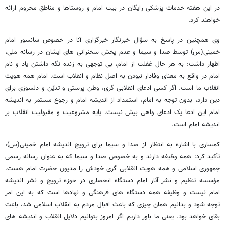
در این هفته خدمات پزشکی رایگان در بیت امام و روستاها و مناطق محروم ارائه
خواهند کرد.
وی همچنین در پاسخ به سؤال خبرنگار خبرگزاری آنا در خصوص سانسور امام
خمینی(س) توسط صدا و سیما و عدم پخش سخنرانی های ایشان در رسانه ملی،
اظهار داشت: به هر حال غفلت از امام، بی توجهی به زنده نگه داشتن یاد و نام
امام در واقع به معنای وفادار نبودن به اصل نظام و انقلاب است. امام همه هویت
انقلاب ما است. اگر کسی ادعای انقلابی گری، وطن پرستی و تدیّن و دلسوزی برای
دین دارد، بدون توجه به امام، استمداد از اندیشه امام و رجوع مستمر به اندیشه
امام این ادعا یک ادعای واهی بیش نیست. پایه مشروعیت و مقبولیت انقلاب بر
اندیشه امام است.
کمساری با اشاره به انتظار از صدا و سیما برای ترویج اندیشه امام خمینی(س)،
تأکید کرد: همه وظیفه دارند و به خصوص صدا و سیما که به عنوان رسانه رسمی
جمهوری اسلامی و همه هویت انقلابی گری خودش را مدیون حضرت امام هست.
مؤسسه تنظیم و نشر آثار امام دستگاه انحصاری در حوزه ترویج و نشر اندیشه
امام نیست و وظیفه همه دستگاه های فرهنگی و نهادها است که به این امر
توجه شود و بدانیم همان چیزی که باعث اقبال مردم به انقلاب اسلامی شد، باعث
بقای خواهد بود. یعنی ما باور داریم اگر امروز بتوانیم دلایل انقلاب و اندیشه های