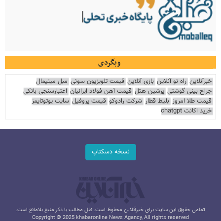
وبگردی
خبرآنلاین
راه نو آنلاین
بازی آنلاین
قیمت تلویزیون سونی
مبل مینیمال
جراح بینی گوشتی
پرشین هتل
قیمت آهن فولاد ایرانیان
اعتبارسنجی بانکی
قیمت طلا امروز
بلیط قطار
شرکت رادوکو
قیمت پروفیل
سایت یوتوتایمز
خرید اکانت chatgpt
نسخه دسکتاپ
تمامی حقوق این سایت برای خبرآنلاین محفوظ است. نقل مطالب با ذکر منبع بلامانع است.
Copyright © 2025 khabaronline News Agancy, All rights reserved