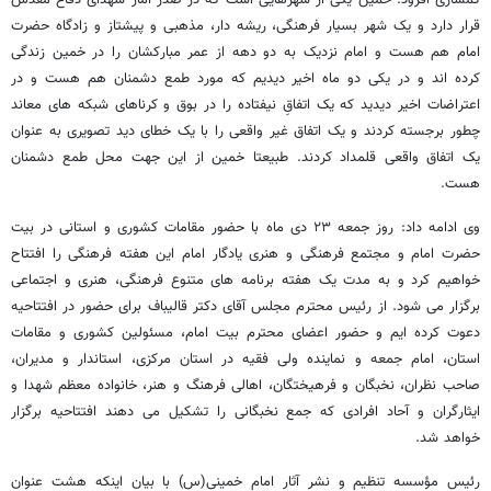
کمساری افزود: خمین یکی از شهرهایی است که در صدر آمار شهدای دفاع مقدس
قرار دارد و یک شهر بسیار فرهنگی، ریشه دار، مذهبی و پیشتاز و زادگاه حضرت
امام هم هست و امام نزدیک به دو دهه از عمر مبارکشان را در خمین زندگی
کرده اند و در یکی دو ماه اخیر دیدیم که مورد طمع دشمنان هم هست و در
اعتراضات اخیر دیدید که یک اتفاقِ نیفتاده را در بوق و کرناهای شبکه های معاند
چطور برجسته کردند و یک اتفاق غیر واقعی را با یک خطای دید تصویری به عنوان
یک اتفاق واقعی قلمداد کردند. طبیعتا خمین از این جهت محل طمع دشمنان
هست.
وی ادامه داد: روز جمعه ۲۳ دی ماه با حضور مقامات کشوری و استانی در بیت
حضرت امام و مجتمع فرهنگی و هنری یادگار امام این هفته فرهنگی را افتتاح
خواهیم کرد و به مدت یک هفته برنامه های متنوع فرهنگی، هنری و اجتماعی
برگزار می شود. از رئیس محترم مجلس آقای دکتر قالیباف برای حضور در افتتاحیه
دعوت کرده ایم و حضور اعضای محترم بیت امام، مسئولین کشوری و مقامات
استان، امام جمعه و نماینده ولی فقیه در استان مرکزی، استاندار و مدیران،
صاحب نظران، نخبگان و فرهیختگان، اهالی فرهنگ و هنر، خانواده معظم شهدا و
ایثارگران و آحاد افرادی که جمع نخبگانی را تشکیل می دهند افتتاحیه برگزار
خواهد شد.
رئیس مؤسسه تنظیم و نشر آثار امام خمینی(س) با بیان اینکه هشت عنوان