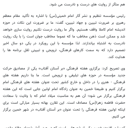
هم متأثر از روایت های درست و نادرست می شود.
رئیس مؤسسه تنظیم و نشر آثار امام خمینی(س) با اشاره به تأکید مقام معظم
رهبری بر ضرورت تبیین و جهاد تبیین، گفت: ما بر ضرورت این نکات در حوزه
اندیشه امام کاملا واقف هستیم. واگر ما روایت درست نکنیم روایت سازی خواهد
شد و ممکن است ذهن مخاطب ما که عموما مخاطب جوان است را با یک روایت
نادرست به اشتباه بیاندازند. لذا مؤسسه با این رویکرد در یکی دو سال اخیر
تصمیم دارد که به سمت کارهای فرهنگی، ترویجی و تبیینی ثقل برنامه ها را
هدایت کند.
وی تصریح کرد: برگزاری هفته فرهنگی «بر آستان آفتاب» یکی از مصادیق حرکت
جدید مؤسسه در حوزه های تبلیغی و ترویجی است. ما بنا داریم هفته های
فرهنگی - هنری را در داخل و خارج کشور تحت عنوان هفته های فرهنگی امام
برگزار کنیم و طبیعتا خمین به عنوان زادگاه امام اولین جایی است که این هفته
فرهنگی برگزار می شود؛ آن هم به مناسبت میلاد امام که با ولایت با سعادت
حضرت فاطمه زهرا(س) مصادف است. این تقارن بهانه بسیار مبارکی است برای
اینکه اولین هفته فرهنگی را تحت عنوان «بر آستان آفتاب» در شهر خمین برگزار
می کنیم.