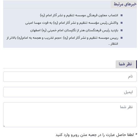
خبرهای مرتبط
انتصاب معاون فرهنگی موسسه تنظیم و نشر آثار امام (ره)
واکنش رئیس مؤسسه تنظیم و نشر آثار امام (ره) به فوت مهسا امینی
بازدید رئیس فرهنگستان هنر از نگارستان امام خمینی (ره) اصفهان
رییس موسسه تنظیم و نشر آثار امام (ره) :حجم تخریب و هجمه‌ به امام(ره) بالاتر از
انتظار…
نظر شما
*
لطفا حاصل عبارت را در جعبه متن روبرو وارد کنید