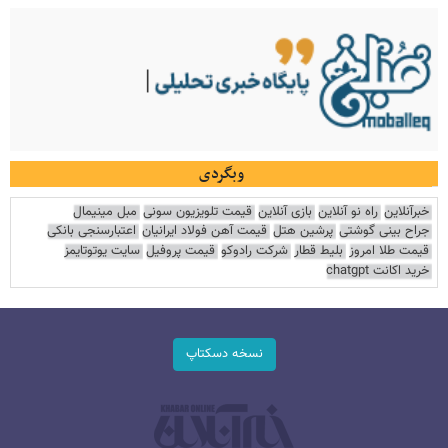
وبگردی
خبرآنلاین
راه نو آنلاین
بازی آنلاین
قیمت تلویزیون سونی
مبل مینیمال
جراح بینی گوشتی
پرشین هتل
قیمت آهن فولاد ایرانیان
اعتبارسنجی بانکی
قیمت طلا امروز
بلیط قطار
شرکت رادوکو
قیمت پروفیل
سایت یوتوتایمز
خرید اکانت chatgpt
نسخه دسکتاپ