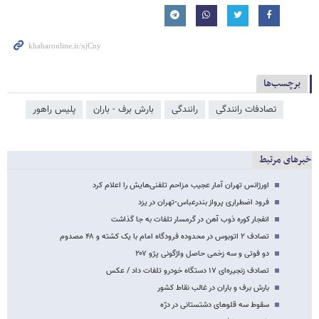
برچسب‌ها
تصادفات رانندگی
رانندگی
بارش برف - باران
پلیس راهور
خبرهای مرتبط
اورژانس تهران آمار عجیب مزاحم تلفنی‌هایش را اعلام کرد
فرود اضطراری پرواز بندرعباس-تهران در یزد
انفجار کوره ذوب آهن در گرمسار تلفات به جا گذاشت
تصادف ۲ اتوبوس در محدوده فرودگاه امام با یک کشته و ۴۸ مصدوم
دو فوتی و سه زخمی حاصل واژگونی پژو ۲۰۷
تصادف زنجیره‌ای ۱۷ دستگاه خودرو تلفات داد / عکس
بارش برف و باران در غالب نقاط کشور
سقوط سه قلوهای دشتستانی در درّه