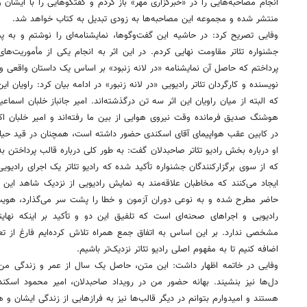
انجام مصاحبه‌هایی را در «خبرگزاری مهر» باز کردم و گفتگوهایی را با ایشا
منتشر شده و مجموعه این مصاحبه‌ها به زودی تبدیل به کتاب خواهد شد.
وفایی تصریح کرد: در حاشیه این گفت‌وگوها، نمایشنامه‌ای را نوشتم و به پ
جشنواره تئاتر مقاومت نهایی کردم. در این اثر به انجام یکی از مأموریت‌
پرداختم که حاصل آن نمایشنامه «در لانه زنبود» بر اساس یک داستان واقعی 
نویسنده و کارگردان تئاتر رادیویی «در لانه زنبور» در ادامه بیان کرد: راویان
که البته از میان راویان این اثر سه تن درگذشته‌اند. امیر جانباز خلبان اسما
هوشنگ صدیق فرمانده وقت نیروی هوایی از بین ما رفته‌اند و امیر خلبان اکب
در کابین عقب هواپیمای آقای اسکندی حضور داشته است، همچنان در قید حی
او درباره بخش رادیو تئاتر صاحبدلان گفت: به طور کلی درباره قالب پرداختن به ح
که از سوی برگزارکنندگان جشنواره تأکید شده که رادیو تئاتر یک اجرای رادیو
ایجاد می‌کنند که مخاطبان علاقه‌مند به نمایش رادیویی از نزدیک شاهد این اج
حاضر مطرح شده و به نوعی دوران آزمون و خطا را پشت سر می‌گذارد، هوی
رادیویی و اجراهای صحنه‌ای است که تلفیق این دو و تأکید بر اینکه نهایتا
مشخصی ندارد. بر این اساس به اتفاق جمع همراه تلاش کرده‌ایم فارغ از تعر
اضافه کنیم تا به مفهوم اصلی رادیو تئاتر نزدیک‌تر باشیم.
وفایی در خاتمه اظهار داشت: این متن، حاصل یک سال از عمر و زندگی من 
دل‌ها نیز بنشیند. بهانه حضور من در رویداد صاحبدلان، امیر محمود اس
هستند و امیدوارم بتوانم در دیگر قالب‌ها نیز به فرازهایی از زندگی ایشان و ه