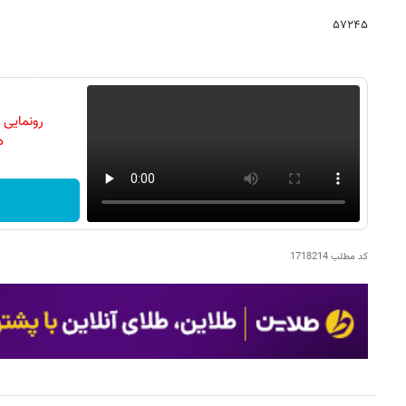
۵۷۲۴۵
رونمایی
دن
کد مطلب
1718214