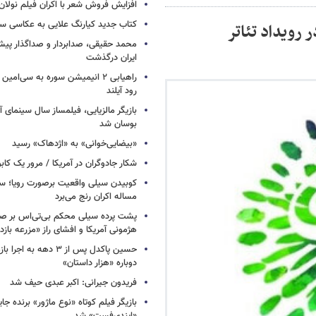
افزایش فروش شعر با اکران فیلم نولان
کتاب جدید کیارنگ علایی به عکاسی س
 رویداد تئاتر
محمد حقیقی، صدابردار و صداگذار پ
ایران درگذشت
راهیابی ۲ انیمیشن سوره به سی‌امی
رود آیلند
بازیگر مالزیایی، فیلمساز سال سینمای آ
بوسان شد
«بیضایی‌خوانی» به «اژدهاک» رسید
شکار جادوگران در آمریکا / مرور یک کاب
کوبیدن سیلی واقعیت برصورت رویا؛ سی
مساله اکران رنج می‌برد
پشت پرده سیلی محکم بی‌تی‌اس بر صو
هژمونی آمریکا و افشای راز «مزرعه بازد
حسین پاکدل پس از ۳ دهه به ا
دوباره «هزار داستان»
فریدون جیرانی: اکبر عبدی حیف شد
بازیگر فیلم کوتاه «نوع ماژور» برنده جا