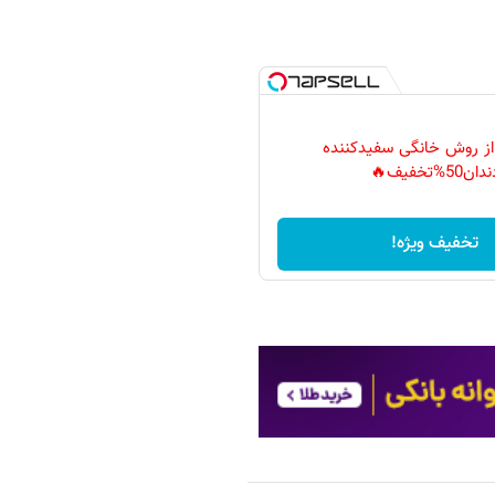
 از روش خانگی سفیدکننده
دان50%تخفیف🔥
تخفیف ویژه!