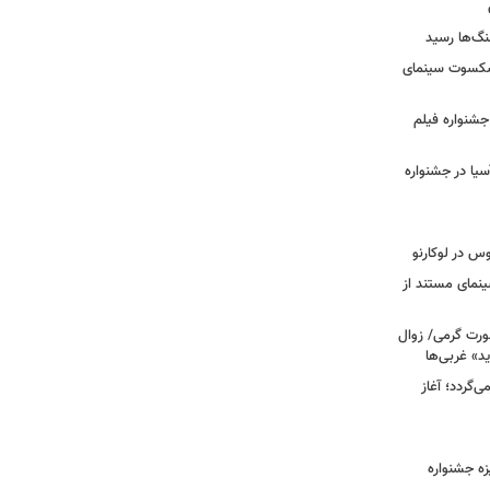
نگ‌ها رسید
یشکسوت سینمای
ن جشنواره فیلم
سیا در جشنواره
وس در لوکارنو
نمای مستند از
رت گرمی/ زوال
ید» غربی‌ها
جرا بازمی‌گردد؛ آغاز
یزه جشنواره