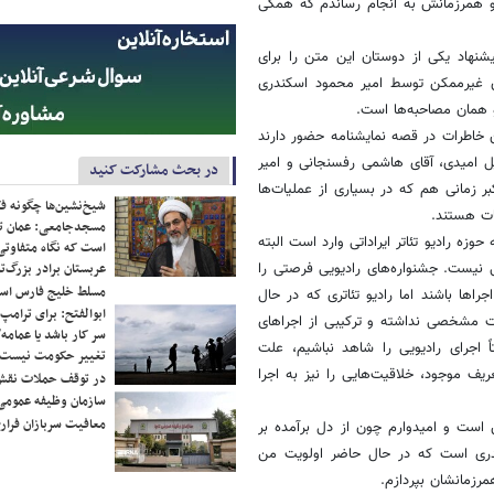
ن و همرزمانش به انجام رساندم که همگی
یشنهاد یکی از دوستان این متن را برای
های غیرممکن توسط امیر محمود اسکندری
و همان مصاحبه‌ها است.
 این خاطرات در قصه نمایشنامه حضور دارند
عیل امیدی، آقای هاشمی رفسنجانی و امیر
در بحث مشارکت کنید
ر زمانی هم که در بسیاری از عملیات‌ها
شیخ‌نشین‌ها چگونه فک
ات هستند.
مسجدجامعی: عمان تن
وزه رادیو تئاتر ایراداتی وارد است البته
است که نگاه متفاوتی 
عربستان برادر بزرگ‌
یی نیست. جشنواره‌های رادیویی فرصتی را
مسلط خلیج فارس ا
راها باشند اما رادیو تئاتری که در حال
ابوالفتح: برای ترامپ
ت مشخصی نداشته و ترکیبی از اجراهای
سر کار باشد یا عمامه/
ً اجرای رادیویی را شاهد نباشیم، علت
تغییر حکومت نیست/ 
یف موجود، خلاقیت‌هایی را نیز به اجرا
در توقف حملات نقش
سازمان وظیفه عمومی 
معافیت سربازان فراری
است و امیدوارم چون از دل برآمده بر
کندری است که در حال حاضر اولویت من
مرزمانشان بپردازم.