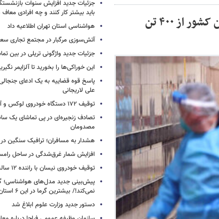
جزئیات جدید افزایش سنوات بازنشستگ
باید بیشتر کار کنند و چه افرادی معاف
آمار جهانی کرونا؛ مرگ و میر روزانه کرونایی این کشور از ۴۰۰ تن
هواشناسی استان تهران اطلاعیه داد
آتش‌سوزی مرگبار در مجتمع تجاری سع
جزئیات جدید واژگونی تریلی در بین تما
این خوراکی‌ها را بخورید تا آلزایمر نگیری
پاسخ قوه قضاییه به یک ادعای جنجالی 
علی لاریجانی
توقیف ۱۷۲ دستگاه خودروی لوکس و آپارتمان
تصادف زنجیره‌ای در پی تماشای یک سانح
مصدومان
هشدار به مسافران؛ ترافیک سنگین در 
افزایش شمار غرق‌شدگی در ساحل رامس
توقیف خودروی نیسان با راننده ۱۲ ساله در این جاده
پیش‌بینی جدید مدل‌های هواشناسی؛ گر
نمی‌کند!/ بیشترین گرما در این ۶ استان
دستور جدید وزارت علوم ابلاغ شد
سازمان وظیفه عمومی فراجا درباره معا