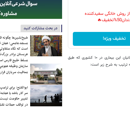
 از روش خانگی سفیدکننده
دان50%تخفیف🔥
در بحث مشارکت کنید
شیخ‌نشین‌ها چگونه فک
تخفیف ویژه!
مسجدجامعی: عمان تن
است که نگاه متفاوتی 
عربستان برادر بزرگ‌
بنابر جدول به‌روز شده در پایگاه اطلاع‌رسانی "ورلداُمتر"، شمار مبتلایان و قربانیان این بیماری در ۱۰ کشوری که طبق
مسلط خلیج فارس ا
به ترتیب به شرح زیر است:
سازمان وظیفه عمومی 
معافیت سربازان فراری
ابوالفتح: برای ترامپ
سر کار باشد یا عمامه/
تغییر حکومت نیست/ 
در توقف حملات نقش