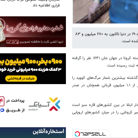
فراری اطلاعیه داد
ایسنا نوشت: بنابر جدیدترین آمار جهانی کرونا، مجموع مبتلایان به بیماری کووید-۱۹ در دنیا تاکنون به ۶۷۰ میلیون و ۸۳
بر اساس آمار رسمی ارائه شده در جدول جهانی "ورلداُمتر"، طی شبانه روز گذشته کرونا در جهان جان ۱۶۴۱ نفر را گرفته
یکا با ثبت ۴۰۸ فوتی طی شبانه روز گذشته بیشترین شمار مرگ‌های کووید را
در جهان داشته است. آمریکا همچنین با بیش از ۱۰۳ میلیون مبتلا و عبور از ۱.۱ میلیون قربانی همچنان در صدر
تلا تا این لحظه رکورددار ابتلا در بین کشورهای قاره سبز است
ن رقم مرگ و میر کرونایی را در میان کشورهای اروپایی