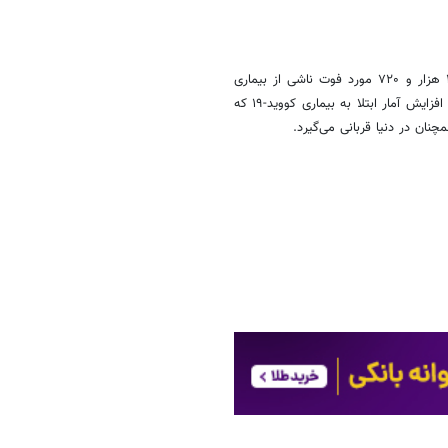
همچنین ایران با مجموع هفت میلیون و ۵۶۲ هزار و ۲۷۵ مورد ابتلا و ۱۴۴ هزار و ۷۲۰ مورد فوت ناشی از بیماری
کووید-۱۹ در حال حاضر در رتبه هجدهم در جدول جهانی کرونا قرار دارد. روند افزایش آمار ابتلا به بیماری کووید-۱۹ که