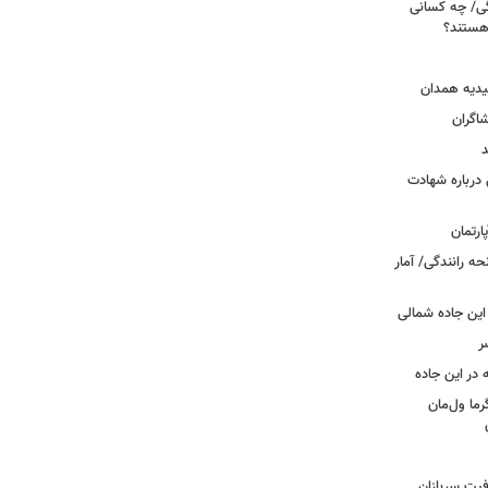
ی/ چه کسانی
 هستند؟
یدیه همدان
شاگران
د
درباره شهادت
ه رانندگی/ آمار
این جاده شمالی
ر
ما ول‌مان
فیت سربازان