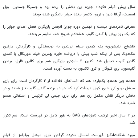
سال پیش فیلم «کودا» جایزه این بخش را برده بود و جسیکا چستین، ویل
اسمیت، آریانا دبوز و تروی کاتسر برنده جوایز بازیگری شده بودند.
معرفی نامزدهای بیست و نهمین دوره جوایز انجمن بازیگران فصل اهدای جوایز را
که یک روز پیش با گلدن گلوب هشتادم شروع شد، تداوم می‌دهد.
«اشباح اینیشرین» یک کمدی سیاه ایرلندی به نویسندگی و کارگردانی مارتین
مک‌دونا، پس از اینکه شب پیش با دریافت جایزه بهترین فیلم موزیکال یا کمدی
گلدن گلوب تجلیل شد اکنون ۴ نامزدی بازیگری هم برای کالین فارل، برندن
گلیسون، بری کیوگان و کری کاندون به دست آورده است.
«همه چیز همه‌جا یک‌باره» هم که افسانه‌ای خلاقانه از ۲ کارگردان است برای بازی
میشل یو و کی هوی کوان دریافت کرد که هر دو برنده گلدن گلوب نیز شدند و در
بخش بازیگر نقش مکمل زن هم برای بازی جیمی لی کرتیس و استفانی هسو
نامزد شد.
در ۲ سال اخیر ترکیب نامزدهای SAG به طور کامل در فهرست اسکار هم تکرار
شد.
مورد شگفت‌انگیز فهرست امسال نادیده گرفتن بازی میشل ویلیامز از فیلم