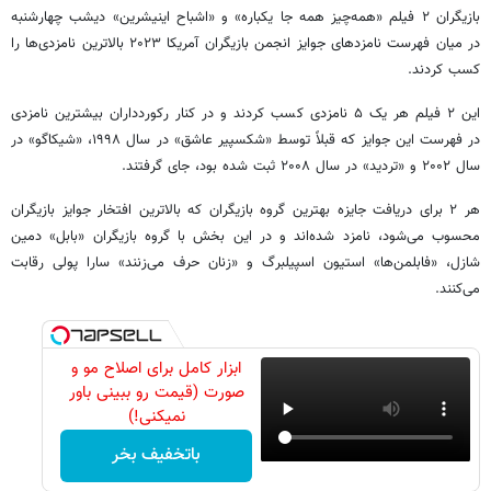
بازیگران ۲ فیلم «همه‌چیز همه جا یکباره» و «اشباح اینیشرین» دیشب چهارشنبه
در میان فهرست نامزدهای جوایز انجمن بازیگران آمریکا ۲۰۲۳ بالاترین نامزدی‌ها را
کسب کردند.
این ۲ فیلم هر یک ۵ نامزدی کسب کردند و در کنار رکوردداران بیشترین نامزدی
در فهرست این جوایز که قبلاً توسط «شکسپیر عاشق» در سال ۱۹۹۸، «شیکاگو» در
سال ۲۰۰۲ و «تردید» در سال ۲۰۰۸ ثبت شده بود، جای گرفتند.
هر ۲ برای دریافت جایزه بهترین گروه بازیگران که بالاترین افتخار جوایز بازیگران
محسوب می‌شود، نامزد شده‌اند و در این بخش با گروه بازیگران «بابل» دمین
شازل، «فابلمن‌ها» استیون اسپیلبرگ و «زنان حرف می‌زنند» سارا پولی رقابت
می‌کنند.
ابزار کامل برای اصلاح مو و
صورت (قیمت رو ببینی باور
نمیکنی!)
باتخفیف بخر