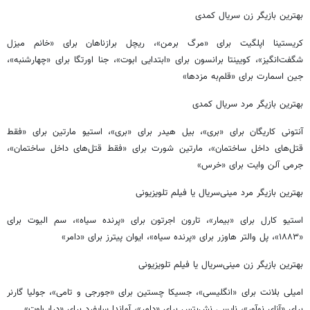
بهترین بازیگر زن سریال کمدی
کریستینا اپلگیت برای «مرگ برمن»، ریچل برازناهان برای «خانم میزل
شگفت‌انگیز»، کویینتا برانسون برای «ابتدایی ابوت»، جنا اورتگا برای «چهارشنبه»،
جین اسمارت برای «قلم‌به مزدها»
بهترین بازیگر مرد سریال کمدی
آنتونی کاریگان برای «بری»، بیل هیدر برای «بری»، استیو مارتین برای «فقط
قتل‌های داخل ساختمان»، مارتین شورت برای «فقط قتل‌های داخل ساختمان»،
جرمی آلن وایت برای «خرس»
بهترین بازیگر مرد مینی‌سریال یا فیلم تلویزیونی
استیو کارل برای «بیمار»، تارون اجرتون برای «پرنده سیاه»، سم الیوت برای
«۱۸۸۳»، پل والتر هاوزر برای «پرنده سیاه»، ایوان پیترز برای «دامر»
بهترین بازیگر زن مینی‌سریال یا فیلم تلویزیونی
امیلی بلانت برای «انگلیسی»، جسیکا چستین برای «جورجی و تامی»، جولیا گارنر
برای «آنای نوآور»، نایسی نش‌بتس برای «دامر»، آماندا سایفرد برای «دراپ‌اوت»