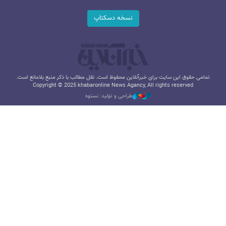
نسخه دسکتاپ
تمامی حقوق این سایت برای خبرآنلاین محفوظ است. نقل مطالب با ذکر منبع بلامانع است.
Copyright © 2025 khabaronline News Agancy, All rights reserved
طراحی و تولید: نستوه