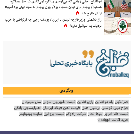
ابوالفتح: حتی زمانی که می‌گوییم مذاکره نمی‌کنیم، در حال مذاکره
هستیم/ برجام برای ایران معجزه بود/ چون برجام به سود ایران بود آمریکا
از آن خارج شد
راز دشمنی وزیرخارجه لبنان با ایران / یوسف رجی چه ارتباطی با حزب
نزدیک به اسرائیل دارد؟
وبگردی
خبرآنلاین
راه نو آنلاین
بازی آنلاین
قیمت تلویزیون سونی
مبل مینیمال
جراح بینی گوشتی
پرشین هتل
قیمت آهن فولاد ایرانیان
اعتبارسنجی بانکی
قیمت طلا امروز
بلیط قطار
شرکت رادوکو
قیمت پروفیل
سایت یوتوتایمز
خرید اکانت chatgpt