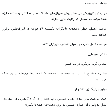
«فابلمن‌ها» است.
در بخش تلویزیونی نیز سال پیش سریال‌های «تد لاسو» و «جانشینی» برنده جایزه
شده بودند که امسال در رقابت جایی ندارند.
مراسم اهدای جوایز «اتحادیه بازیگران» یکشنبه ۲۶ فوریه در لس‌آنجلس برگزار
خواهد شد.
فهرست کامل نامزدهای جوایز اتحادیه بازیگران ۲۰۲۳:
بخش سینمایی:
بهترین گروه بازیگری در یک فیلم
«بابل»، «اشباح اینیشرین»، «همه‌چیز همه‌جا یکباره»، «فابلمن‌ها»، «زنان حرف
می‌زنند»
بهترین بازیگر زن نقش اول
کیت بلانشت برای «تار»، وایولا دیویس برای «شاه زن»، آنا د آرماس برای «بلوند»،
دنیل ددوایلر برای «تیل»، میشل یو برای «همه‌چیز همه‌جا یکباره»