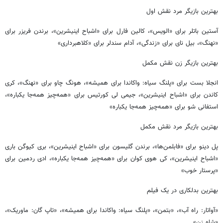
بهترین بازیگر مرد نقش اول
آستین باتلر برای «الویس»، کالین فارل برای «اشباح اینیشرین»، برندن فریزر برای
«نهنگ»، بیل نای برای «زندگی»، آدام سندلر برای «کلاهبرداری»
بهترین بازیگر زن نقش مکمل
انجلا بست برای «پلنگ سیاه: واکاندا برای همیشه»، هونگ چاو برای «نهنگ»، کری
کاندن برای «اشباح اینیشرین»، جیمی لی کورتیس برای «همه‌چیز همه‌جا یکباره»،
استفانی شو برای «همه‌چیز همه‌جا یکباره»
بهترین بازیگر مرد نقش مکمل
پل دینو برای «فابلمن‌ها»، برندن گلیسون برای «اشباح اینیشرین»، بری کیوگن باری
«اشباح اینیشرین»، کی هوی کوان برای «همه‌چیز همه‌جا یکباره»، ادی ردمین برای
«پرستار خوب»
بهترین بدلکاری در یک فیلم
«آواتار: راه آب»، «بتمن»،‌ «پلنگ سیاه: واکاندا برای همیشه»، «تاپ گان: ماوریک»،
«شاه زن»