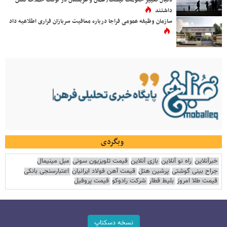
دنبال تغییر حکومت نیست/ عمان و عربستان در توقف حملات نقش
داشتند
سازمان وظیفه عمومی فراجا درباره معافیت سربازان فراری اطلاعیه داد
وبگردی
خبرآنلاین
راه نو آنلاین
بازی آنلاین
قیمت تلویزیون سونی
مبل مینیمال
جراح بینی گوشتی
پرشین هتل
قیمت آهن فولاد ایرانیان
اعتبارسنجی بانکی
قیمت طلا امروز
بلیط قطار
شرکت رادوکو
قیمت پروفیل
نسخه دسکتاپ