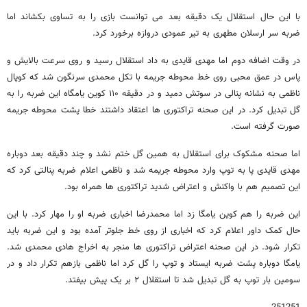
با این حال استقلال یک دقیقه بعد می توانست بازی را به تساوی بکشاند اما
ضربه سر ارسلان مطهری به تیر عمودی دروازه برخورد کرد.
در وقت اضافه دوم اما مهدی قایدی به داد استقلال رسید و روی سرعت بالایش و
پاس در عمق محبی روی خط محوطه جریمه با تکل محمدی سرنگون شد که کوپال
ناظمی به نشانه پنالی در سوتش دمید و در دقیقه ۱۱۰ کوین یامگاه این ضربه را به
گل تبدیل کرد. در این صحنه تراکتوری ها اعتقاد داشتند خطا پشت محوطه جریمه
صورت گرفته است.
اما صحنه مشکوک برای استقلال به همین گل ختم نشد و چند دقیقه بعد دوباره
مهدی قایدی پا به توپ وارد محوطه جریمه شد و ناظمی اعلام ضربه پنالتی کرد که
این تصمیم هم با واکنش و اعتراض شدید تراکتوری ها همراه بود.
این ضربه را هم کوین یامگا زد اما محمدرضا اخباری ضربه او را مهار کرد. با این
حال کمک داور اعلام کرد که اخباری از روی خط جلوتر آمده بود و این ضربه باید
تکرار شود. در این صحنه اعتراض تراکتوری ها منجر به اخراج هادی محمدی شد.
یامگا دوباره پشت ضربه ایستاد و توپ را گل کرد اما ناظمی بازهم تکرار داد و در
سومین بار توپ به گل تبدیل شد تا استقلال ۲ بر یک پیش بیفتد.