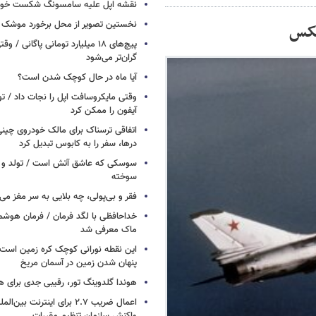
نقشه اپل علیه سامسونگ شکست خور
نخستین تصویر از محل برخورد موشک ف
عکس
پیچ‌های ۱۸ میلیارد تومانی پاگانی /
گران‌تر می‌شود
آیا ماه در حال کوچک شدن است؟
وقتی مایکروسافت اپل را نجات داد / 
آیفون را ممکن کرد
اتفاقی ترسناک برای مالک خودروی چین
درها، سفر را به کابوس تبدیل کرد
سوسکی که عاشق آتش است / تولد و ز
سوخته
فقر و بی‌پولی، چه بلایی به سر مغز می‌آ
خداحافظی با لگد فرمان / فرمان هوشم
ماک معرفی شد
این نقطه نورانی کوچک کره زمین است 
پنهان شدن زمین در آسمان مریخ
هوندا گلدوینگ تور، رقیبی جدی برای ه
اعمال ضریب ۲.۷ برای اینترنت 