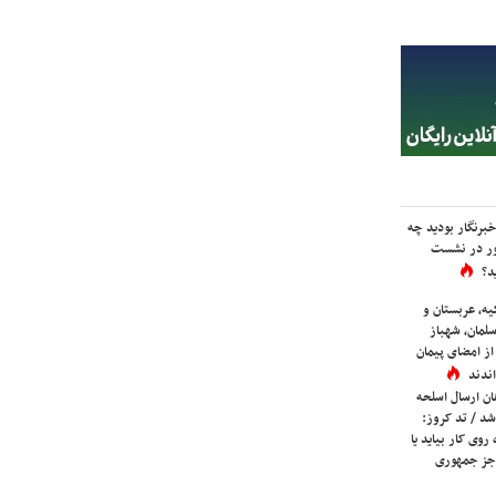
برنگار بودید چه
ور در نشست
د؟
یه، عربستان و
لمان، شهباز
ز امضای پیمان
ندند
ان ارسال اسلحه
شد / تد کروز:
روی کار بیاید یا
جز جمهوری