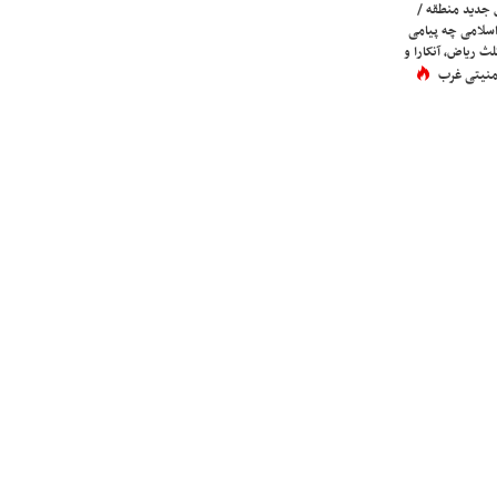
 جدید منطقه /
اسلامی چه پیامی
لث ریاض، آنکارا و
 امنیتی غرب