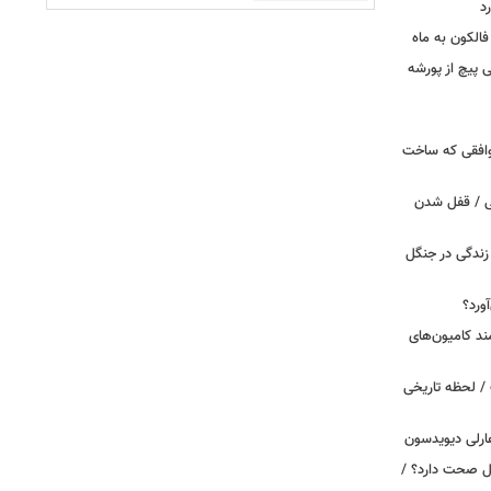
د
الکون به ماه
 وقتی پیچ از پورشه
توافقی که ساخت
ی / قفل شدن
ندگی در جنگل
ورد؟
ند کامیون‌های
/ لحظه تاریخی
ارلی دیویدسون
بین‌الملل صحت دارد؟ /