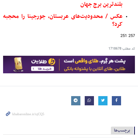
بلندترین برج جهان
عکس / محدودیت‌های عربستان، جورجینا را محجبه
کرد؟
257 251
کد مطلب
1718678
برچسب‌ها