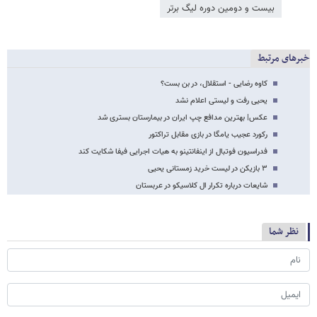
بیست و دومین دوره لیگ برتر
خبرهای مرتبط
کاوه رضایی - استقلال، در بن بست؟
یحیی رفت و لیستی اعلام نشد
عکس| بهترین مدافع چپ ایران در بیمارستان بستری شد
رکورد عجیب یامگا در بازی مقابل تراکتور
فدراسیون فوتبال از اینفانتینو به هیات اجرایی فیفا شکایت کند
۳ بازیکن در لیست خرید زمستانی یحیی
شایعات درباره تکرار ال کلاسیکو در عربستان
نظر شما