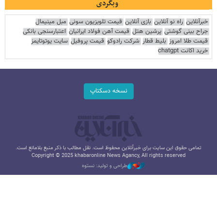
وبگردی
خبرآنلاین
راه نو آنلاین
بازی آنلاین
قیمت تلویزیون سونی
مبل مینیمال
جراح بینی گوشتی
پرشین هتل
قیمت آهن فولاد ایرانیان
اعتبارسنجی بانکی
قیمت طلا امروز
بلیط قطار
شرکت رادوکو
قیمت پروفیل
سایت یوتوتایمز
خرید اکانت chatgpt
نسخه دسکتاپ
تمامی حقوق این سایت برای خبرآنلاین محفوظ است. نقل مطالب با ذکر منبع بلامانع است.
Copyright © 2025 khabaronline News Agancy, All rights reserved
طراحی و تولید: نستوه