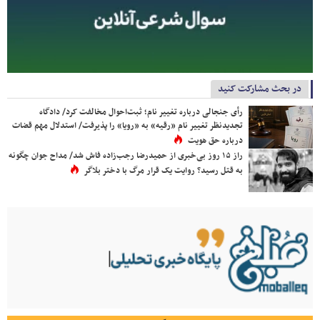
در بحث مشارکت کنید
رأی جنجالی درباره تغییر نام؛ ثبت‌احوال مخالفت کرد/ دادگاه
تجدیدنظر تغییر نام «رقیه» به «رویا» را پذیرفت/ استدلال مهم قضات
درباره حق هویت
راز ۱۵ روز بی‌خبری از حمیدرضا رجب‌زاده فاش شد/ مداح جوان چگونه
به قتل رسید؟ روایت یک قرار مرگ با دختر بلاگر