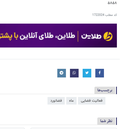
۵۸۵۸
کد مطلب
1722024
برچسب‌ها
فعالیت فضایی
ماه
فضانورد
نظر شما