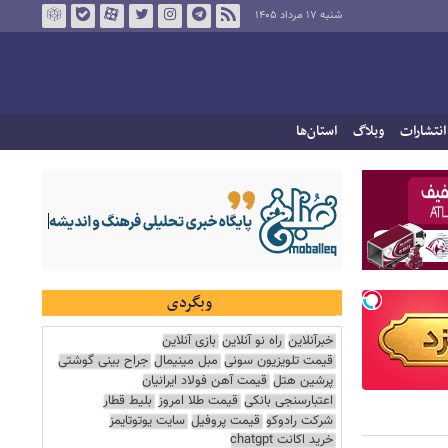
شنبه ۱۷ مرداد ۱۴۰۵
انتشارات
وبلاگ
استان‌ها
وبگردی
خبرآنلاین
راه نو آنلاین
بازی آنلاین
قیمت تلویزیون سونی
مبل مینیمال
جراح بینی گوشتی
پرشین هتل
قیمت آهن فولاد ایرانیان
اعتبارسنجی بانکی
قیمت طلا امروز
بلیط قطار
شرکت رادوکو
قیمت پروفیل
سایت یوتوتایمز
خرید اکانت chatgpt