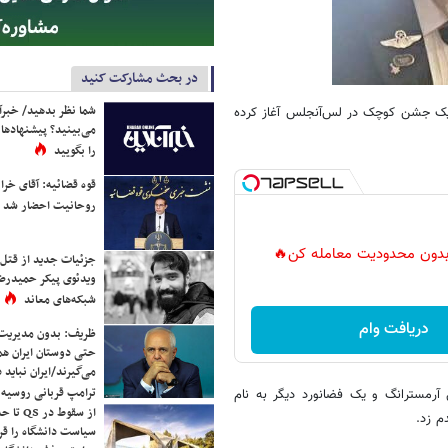
در بحث مشارکت کنید
شما نظر بدهید/ خبرآن
 یک جشن کوچک در لس‌آنجلس آغاز کرده
می‌بینید؟ پیشنهادها 
را بگویید
قوه قضائیه: آقای خراز
روحانیت احضار شد
ر بدون محدودیت معامله کن🔥
جزئیات جدید از قتل
ویدئوی پیکر حمیدرضا
شبکه‌های معاند
دریافت وام
ظریف: بدون مدیریت ت
حتی دوستان ایران هم 
می‌گیرند/ایران نباید 
ترامپ قربانی روسیه
 ۱۹۶۹ در قالب ماموریت آپولو-۱۱ همراه با نیل آرمسترانگ و یک فضانورد دیگر به نام
از سقوط 
سیاست دانشگاه را قر