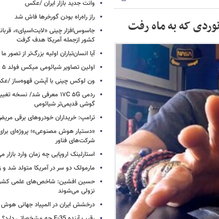
وانت جدید بازار ایران /عکس
راز راه‌راه بودن گورخرها فاش شد
کشور ازجمله آمریکا هدف گرفت
آیا انسان‌تباران اولیه بزرگ‌تر از تصور ما
اولین تصاویر شیائومی میکس فولد ۵ منتشر شد
ون لوکس چینی با آپشن قهوه‌ساز /ع
ردمی ۱۷C ۵G معرفی شد/ نسخه تغ
گوشی قدیمی‌تر شیائومی
ترامپ: خریداران خودروهای برقی مریض و
«دستیار هوش مصنوعی»؛ پروژه‌ای برا
شرکت‌های فناور
استارلینک اروپایی چه زمان وارد بازار م
مارمولک دو سر در آمریکا متولد شد و ز
حسین افشین: شاخص‌های علمی کشور 
نزولی می‌شوند
درخشش ایران در المپیاد جهانی هوش
رقیب آینده F-35 چه مشخصاتی دارد؟