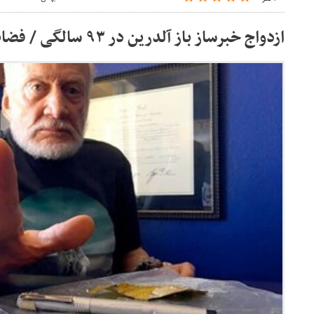
ازدواج خبرساز باز آلدرین در ۹۳ سالگی / فضانوردی که به ماه رفت