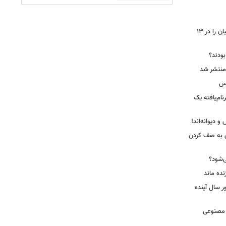
جاسوس‌افزار چینی «لایت‌اسپای»، قربانیان را در ۱۳
 بودند؟
کس
ییرنام‌یافته یک
 دیوانه‌اند!
ی به صف کردن
ی‌شود؟
نده ماند
سال آینده
 مصنوعی