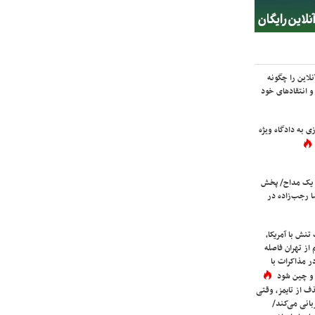
لاین را چگونه
و انتقادهای خود
ی به دادگاه ویژه
 یک مداح/ پخش
 رجب‌زاده در
نش با آمریکا،
از تهران فاصله
در مذاکرات با
 و چین شود
در QS تا حذف از تایمز، وقتی
بانی می‌کند/