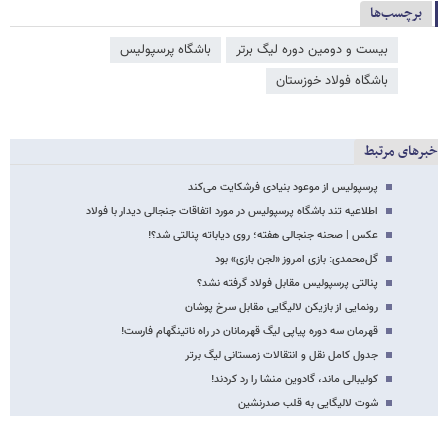
برچسب‌ها
بیست و دومین دوره لیگ برتر
باشگاه پرسپولیس
باشگاه فولاد خوزستان
خبرهای مرتبط
پرسپولیس از موعود بنیادی‌ فرشکایت می‌کند
اطلاعیه تند باشگاه پرسپولیس در مورد اتفاقات جنجالی دیدار با فولاد
عکس | صحنه جنجالی هفته؛ روی دیاباته پنالتی شد؟!
گل‌محمدی: بازی امروز «لجن بازی» بود
پنالتی پرسپولیس مقابل فولاد گرفته نشد؟
رونمایی از بازیکن لالیگایی مقابل سرخ پوشان
قهرمان سه دوره پیاپی لیگ قهرمانان در راه ناتینگهام فارست!
جدول کامل نقل و انتقالات زمستانی لیگ برتر
کولیبالی ماند، گادوین منشا را رد کردند!
شوت لالیگایی به قلب صدرنشین