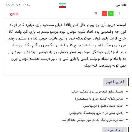
ناشناس
۱۴:۱۰ - ۱۴۰۱/۱۱/۰۸
پاسخ
0
1
اومدم دیروز بازی رو ببینم حال کنم واقعا خیلی مسخره بازی درآورد کادر فولاد
اون چه وضعیتی بود اصلا شبیه فوتبال نبود پرسپولیسم بد بازی کرد واقعا کلا
خارج از اینا بازی فولاد جوانمردانه نبود و این عاقبت خوبی نداره واسشون چقدر
می خوان مگه اینطوری امتیاز جمع کنن فوتبال انگلیس رو آدم نگاه می کنه
تیم ته جدولی خوشگل میاد تیم صدر جدولی رو به دردسر میندازه و میبره ولی
نه با داد و بیداد و وقت کشی با بازی فنی و آنالیز درست همینه فوتبال ایران
نمی تونه پیشرفت کنه دیگه
آخرین اخبار
دستیار سابق قلعه‌نویی روی نیمکت ایتالیا
تماس شوکه کننده موری با علیمنصور!
جنگ جدید تراکتور و پرسپولیس
ردپای مسی در ۳ بازی پرتماشاگر جام‌جهانی!
تیم پرماجرای لیگ یک در شهر خودش ماندگار شد
پربیننده‌ترین