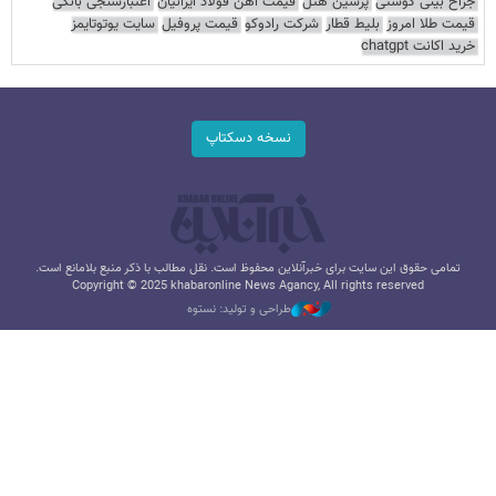
جراح بینی گوشتی
پرشین هتل
قیمت آهن فولاد ایرانیان
اعتبارسنجی بانکی
قیمت طلا امروز
بلیط قطار
شرکت رادوکو
قیمت پروفیل
سایت یوتوتایمز
خرید اکانت chatgpt
نسخه دسکتاپ
تمامی حقوق این سایت برای خبرآنلاین محفوظ است. نقل مطالب با ذکر منبع بلامانع است.
Copyright © 2025 khabaronline News Agancy, All rights reserved
طراحی و تولید: نستوه