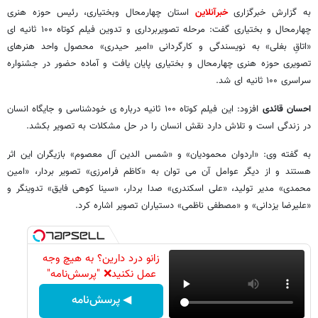
به گزارش خبرگزاری
خبرآنلاین
استان چهارمحال وبختیاری، رئیس حوزه هنری
چهارمحال و بختیاری گفت: مرحله تصویربرداری و تدوین فیلم کوتاه ۱۰۰ ثانیه ای
«اتاقِ بغلی» به نویسندگی و کارگردانی «امیر حیدری» محصول واحد هنرهای
تصویری حوزه هنری چهارمحال و بختیاری پایان یافت و آماده حضور در جشنواره
سراسری ۱۰۰ ثانیه ای شد.
احسان قائدی
افزود: این فیلم کوتاه ۱۰۰ ثانیه درباره ی خودشناسی و جایگاه انسان
در زندگی است و تلاش دارد نقش انسان را در حل مشکلات به تصویر بکشد.
به گفته وی: «اردوان محمودیان» و «شمس الدین آل معصوم» بازیگران این اثر
هستند و از دیگر عوامل آن می توان به «کاظم فرامرزی» تصویر بردار، «امین
محمدی» مدیر تولید، «علی اسکندری» صدا بردار، «سینا کوهی فایق» تدوینگر و
«علیرضا یزدانی» و «مصطفی ناظمی» دستیاران تصویر اشاره کرد.
زانو درد دارین؟ به هیچ وجه
عمل نکنید❌ "پرسش‌نامه"
◀ پرسش‌نامه