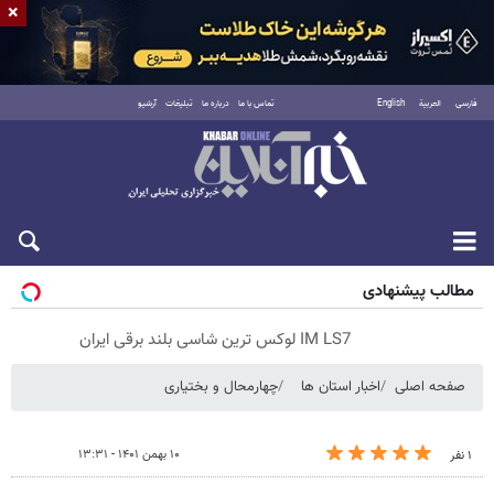
×
فارسی
العربية
English
تماس با ما
درباره ما
تبلیغات
آرشیو
پنجشنبه ۱۵ مرداد ۱۴۰۵
مطالب پیشنهادی
IM LS7 لوکس ترین شاسی بلند برقی ایران
صفحه اصلی
اخبار استان ها
چهارمحال و بختیاری
۱۰ بهمن ۱۴۰۱ - ۱۳:۳۱
۱ نفر