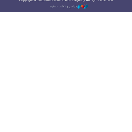
Copyright © 2025 khabaronline News Agancy, All rights reserved
طراحی و تولید: نستوه