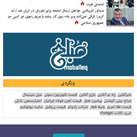
امنیتی غرب
سناتور آمریکایی خواهان ارسال اسلحه برای شورش در ایران شد / تد
کروز: فرقی نمی‌کند پسر شاه روی کار بیاید یا مریم رجوی، هر کسی جز
جمهوری اسلامی
وبگردی
خبرآنلاین
راه نو آنلاین
بازی آنلاین
قیمت تلویزیون سونی
مبل مینیمال
جراح بینی گوشتی
پرشین هتل
قیمت آهن فولاد ایرانیان
اعتبارسنجی بانکی
قیمت طلا امروز
بلیط قطار
شرکت رادوکو
قیمت پروفیل
سایت یوتوتایمز
خرید اکانت chatgpt