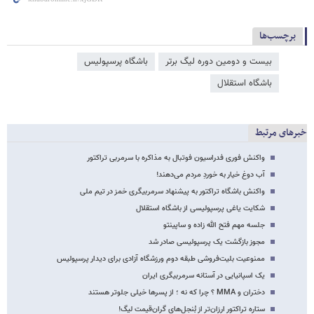
برچسب‌ها
بیست و دومین دوره لیگ برتر
باشگاه پرسپولیس
باشگاه استقلال
خبرهای مرتبط
واکنش فوری فدراسیون فوتبال به مذاکره با سرمربی تراکتور
آب دوغ خیار به خوردِ مردم می‌دهند!
واکنش باشگاه تراکتور به پیشنهاد سرمربیگری خمز در تیم ملی
شکایت یاغی پرسپولیسی از باشگاه استقلال
جلسه مهم فتح الله زاده و ساپینتو
مجوز بازگشت یک پرسپولیسی صادر شد
ممنوعیت بلیت‌فروشی طبقه دوم ورزشگاه آزادی برای دیدار پرسپولیس
یک اسپانیایی در آستانه سرمربیگری ایران
دختران و MMA ؟ چرا که نه ؛ از پسرها خیلی جلوتر هستند
ستاره تراکتور ارزان‌تر از بُنجل‌های گران‌قیمت لیگ!