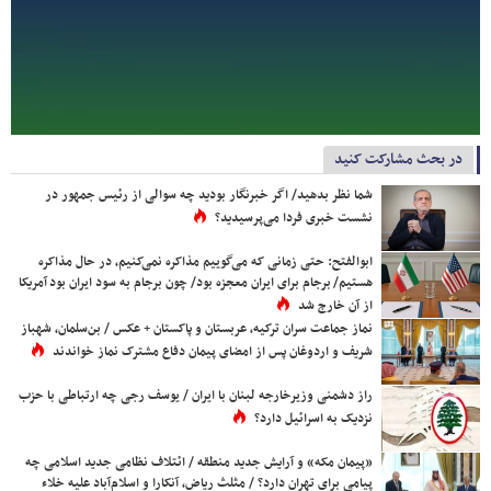
در بحث مشارکت کنید
شما نظر بدهید/ اگر خبرنگار بودید چه سوالی از رئیس جمهور در
نشست خبری فردا می‌پرسیدید؟
ابوالفتح: حتی زمانی که می‌گوییم مذاکره نمی‌کنیم، در حال مذاکره
هستیم/ برجام برای ایران معجزه بود/ چون برجام به سود ایران بود آمریکا
از آن خارج شد
نماز جماعت سران ترکیه، عربستان و پاکستان + عکس / بن‌سلمان، شهباز
شریف و اردوغان پس از امضای پیمان دفاع مشترک نماز خواندند
راز دشمنی وزیرخارجه لبنان با ایران / یوسف رجی چه ارتباطی با حزب
نزدیک به اسرائیل دارد؟
«پیمان مکه» و آرایش جدید منطقه / ائتلاف نظامی جدید اسلامی چه
پیامی برای تهران دارد؟ / مثلث ریاض، آنکارا و اسلام‌آباد علیه خلاء