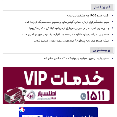
آخرین اخبار
رقیب آینده F-35 چه مشخصاتی دارد؟
سهم چشمگیر اپل از بازار جهانی گوشی‌های پریمیوم / سامسونگ در رتبه دوم
چطور بدون آسیب دیدن دوربین موبایل از خورشیدگرفتگی عکس بگیریم؟
هشدار بیت‌دیفندر درباره دانلود «ادیسه» / بدافزار سرقت رمز عبور در کمین است
انتشار اسناد محرمانه پنتاگون / پرنده‌های مرموز دوباره خبرساز شدند
پربیننده‌ترین
دستور بازرسی فوری هواپیمای بوئینگ ۷۳۷ مکس صادر شد