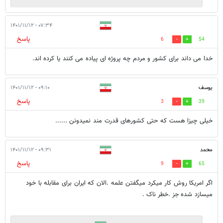
۰۷:۳۴ - ۱۴۰۱/۱۱/۱۲
پاسخ
6
54
خدا می داند برای کشور و مردم چه پروژه ای پیاده می کنند یا کرده اند.
یوسف
۰۹:۱۰ - ۱۴۰۱/۱۱/۱۲
پاسخ
3
39
خیلی چیزا هست که حتی کشورهای قدرت مند نمیدونن ......
محمد
۰۹:۳۱ - ۱۴۰۱/۱۱/۱۲
پاسخ
9
65
اگر امریکا روش کار میکرد میگفتن علمه .الان که ایران برای مقابله با خود
میسازد شده جز .خطر ناک .