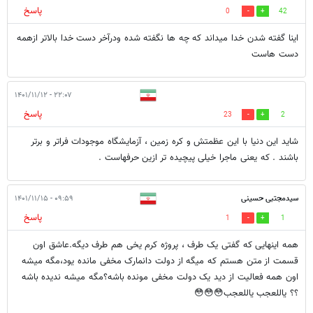
پاسخ
0
42
اینا گفته شدن خدا میداند که چه ها نگفته شده ودرآخر دست خدا بالاتر ازهمه
دست هاست
۲۲:۰۷ - ۱۴۰۱/۱۱/۱۲
پاسخ
23
2
شاید این دنیا با این عظمتش و کره زمین ، آزمایشگاه موجودات فراتر و برتر
باشند . که یعنی ماجرا خیلی پیچیده تر ازین حرفهاست .
سیدمجتبی حسینی
۰۹:۵۹ - ۱۴۰۱/۱۱/۱۵
پاسخ
1
1
همه اینهایی که گفتی یک طرف ، پروژه کرم یخی هم طرف دیگه.عاشق اون
قسمت از متن هستم که میگه از دولت دانمارک مخفی مانده یود،مگه میشه
اون همه فعالیت از دید یک دولت مخفی مونده باشه؟مگه میشه ندیده باشه
؟؟ یاللعجب یاللعجب😳😳😳