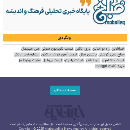
وبگردی
خبرآنلاین
راه نو آنلاین
بازی آنلاین
قیمت تلویزیون سونی
مبل مینیمال
جراح بینی گوشتی
پرشین هتل
قیمت آهن فولاد ایرانیان
اعتبارسنجی بانکی
قیمت طلا امروز
بلیط قطار
شرکت رادوکو
قیمت پروفیل
سایت یوتوتایمز
خرید اکانت chatgpt
نسخه دسکتاپ
تمامی حقوق این سایت برای خبرآنلاین محفوظ است. نقل مطالب با ذکر منبع بلامانع است.
Copyright © 2025 khabaronline News Agancy, All rights reserved