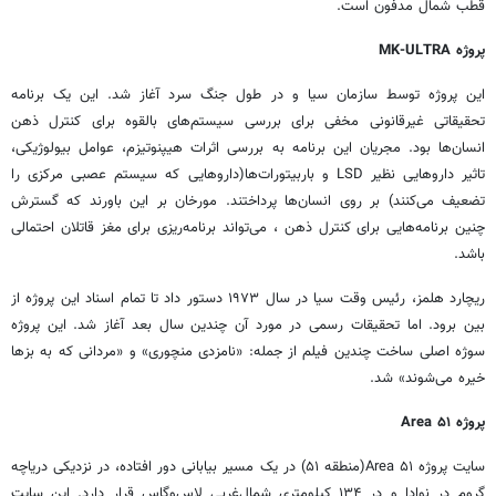
قطب شمال مدفون است.
پروژه MK-ULTRA
این پروژه توسط سازمان سیا و در طول جنگ سرد آغاز شد. این یک برنامه
تحقیقاتی غیرقانونی مخفی برای بررسی سیستم‌های بالقوه برای کنترل ذهن
انسان‌ها بود. مجریان این برنامه به بررسی اثرات هیپنوتیزم، عوامل بیولوژیکی،
تاثیر داروهایی نظیر LSD و باربیتورات‌ها(داروهایی که سیستم عصبی مرکزی را
تضعیف می‌کنند) بر روی انسان‌ها پرداختند. مورخان بر این باورند که گسترش
چنین برنامه‌هایی برای کنترل ذهن ، می‌تواند برنامه‌ریزی برای مغز قاتلان احتمالی
باشد.
ریچارد هلمز، رئیس وقت سیا در سال ۱۹۷۳ دستور داد تا تمام اسناد این پروژه از
بین برود. اما تحقیقات رسمی در مورد آن چندین سال بعد آغاز شد. این پروژه
سوژه اصلی ساخت چندین فیلم از جمله: «نامزدی منچوری» و «مردانی که به بزها
خیره می‌شوند» شد.
پروژه Area ۵۱
سایت پروژه Area ۵۱(منطقه ۵۱) در یک مسیر بیابانی دور افتاده، در نزدیکی دریاچه
گروم در نوادا و در ۱۳۴ کیلومتری شمال‌غربی لاس‌وگاس قرار دارد. این سایت