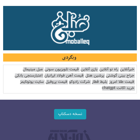
وبگردی
خبرآنلاین
راه نو آنلاین
بازی آنلاین
قیمت تلویزیون سونی
مبل مینیمال
جراح بینی گوشتی
پرشین هتل
قیمت آهن فولاد ایرانیان
اعتبارسنجی بانکی
قیمت طلا امروز
بلیط قطار
شرکت رادوکو
قیمت پروفیل
سایت یوتوتایمز
خرید اکانت chatgpt
نسخه دسکتاپ