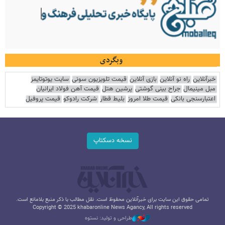
وبگردی
خبرآنلاین
راه نو آنلاین
بازی آنلاین
قیمت تلویزیون سونی
سایت یوتوتایمز
مبل مینیمال
جراح بینی گوشتی
پرشین هتل
قیمت آهن فولاد ایرانیان
اعتبارسنجی بانکی
قیمت طلا امروز
بلیط قطار
شرکت رادوکو
قیمت پروفیل
نسخه دسکتاپ
تمامی حقوق این سایت برای خبرآنلاین محفوظ است. نقل مطالب با ذکر منبع بلامانع است.
Copyright © 2025 khabaronline News Agancy, All rights reserved
طراحی و تولید: نستوه