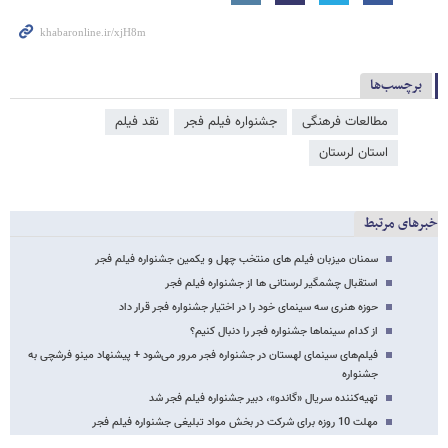
برچسب‌ها
مطالعات فرهنگی
جشنواره فیلم فجر
نقد فیلم
استان لرستان
خبرهای مرتبط
سمنان میزبان فیلم های منتخب چهل و یکمین جشنواره فیلم فجر
استقبال چشمگیر لرستانی ها از جشنواره فیلم فجر
حوزه هنری سه سینمای خود را در اختیار جشنواره فجر قرار داد
از کدام سینماها جشنواره فجر را دنبال کنیم؟
فیلم‌های سینمای لهستان در جشنواره فجر مرور می‌شود + پیشنهاد مینو فرشچی به
جشنواره
تهیه‌کننده سریال «گاندو»، دبیر جشنواره فیلم فجر شد
مهلت 10 روزه برای شرکت در بخش مواد تبلیغی جشنواره فیلم فجر