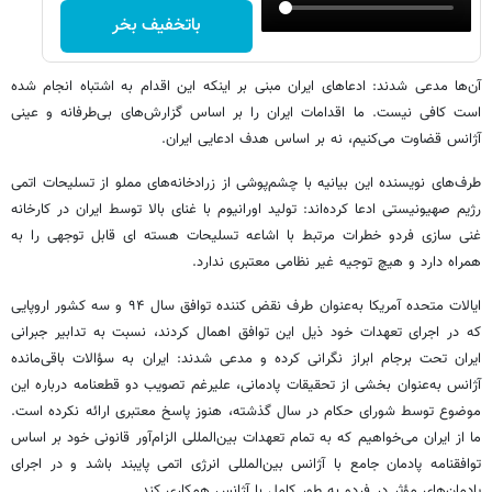
باتخفیف بخر
آن‌ها مدعی شدند: ادعاهای ایران مبنی بر اینکه این اقدام به اشتباه انجام شده
است کافی نیست. ما اقدامات ایران را بر اساس گزارش‌های بی‌طرفانه و عینی
آژانس قضاوت می‌کنیم، نه بر اساس هدف ادعایی ایران.
طرف‌های نویسنده این بیانیه با چشم‌پوشی از زرادخانه‌های مملو از تسلیحات اتمی
رژیم صهیونیستی ادعا کرده‌اند: تولید اورانیوم با غنای بالا توسط ایران در کارخانه
غنی سازی فردو خطرات مرتبط با اشاعه تسلیحات هسته ای قابل توجهی را به
همراه دارد و هیچ توجیه غیر نظامی معتبری ندارد.
ایالات متحده آمریکا به‌عنوان طرف نقض کننده توافق سال ۹۴ و سه کشور اروپایی
که در اجرای تعهدات خود ذیل این توافق اهمال کردند، نسبت به تدابیر جبرانی
ایران تحت برجام ابراز نگرانی کرده و مدعی شدند: ایران به سؤالات باقی‌مانده
آژانس به‌عنوان بخشی از تحقیقات پادمانی، علیرغم تصویب دو قطعنامه درباره این
موضوع توسط شورای حکام در سال گذشته، هنوز پاسخ معتبری ارائه نکرده است.
ما از ایران می‌خواهیم که به تمام تعهدات بین‌المللی الزام‌آور قانونی خود بر اساس
توافقنامه پادمان جامع با آژانس بین‌المللی انرژی اتمی پایبند باشد و در اجرای
پادمان‌های مؤثر در فردو به طور کامل با آژانس همکاری کند.