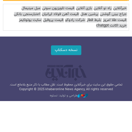
خبرآنلاین
راه نو آنلاین
بازی آنلاین
قیمت تلویزیون سونی
مبل مینیمال
جراح بینی گوشتی
پرشین هتل
قیمت آهن فولاد ایرانیان
اعتبارسنجی بانکی
قیمت طلا امروز
بلیط قطار
شرکت رادوکو
قیمت پروفیل
سایت یوتوتایمز
خرید اکانت chatgpt
نسخه دسکتاپ
تمامی حقوق این سایت برای خبرآنلاین محفوظ است. نقل مطالب با ذکر منبع بلامانع است.
Copyright © 2025 khabaronline News Agancy, All rights reserved
طراحی و تولید: نستوه