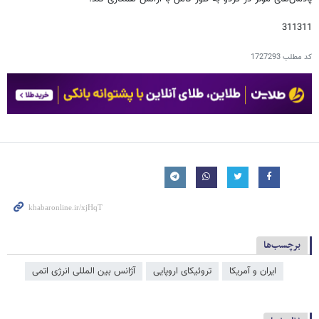
311311
کد مطلب
1727293
برچسب‌ها
ایران و آمریکا
تروئیکای اروپایی
آژانس بین المللی انرژی اتمی