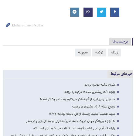
برچسب‌ها
زلزله
ترکیه
سوریه
خبرهای مرتبط
شرق ترکیه دوباره لرزید
زلزله ۵/۶ ریشتری مجددا ترکیه را لرزاند
حناچی: زمین‌لرزه از آنچه فکر می‌کنیم به ما نزدیک‌تر است!
وقوع زلزله ۵.۸ ریشتری در روسیه
سهم عجیب محیط زیست از کل لایحه بودجه ۱۴۰۲!
۱۵ زلزله ویرانگر جهان در یک دهه اخیر/ هائیتی و سندای ژاپن در صدر
زلزله که آدم نمی کشد، آنچه باعت تلفات می شود این است که...
عکس‌ | این تصویر از زلزله بم جهانی شد/ پدری که برای آخرین بار فرزندانش را به