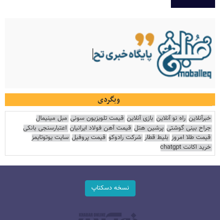
وبگردی
خبرآنلاین
راه نو آنلاین
بازی آنلاین
قیمت تلویزیون سونی
مبل مینیمال
جراح بینی گوشتی
پرشین هتل
قیمت آهن فولاد ایرانیان
اعتبارسنجی بانکی
قیمت طلا امروز
بلیط قطار
شرکت رادوکو
قیمت پروفیل
سایت یوتوتایمز
خرید اکانت chatgpt
نسخه دسکتاپ