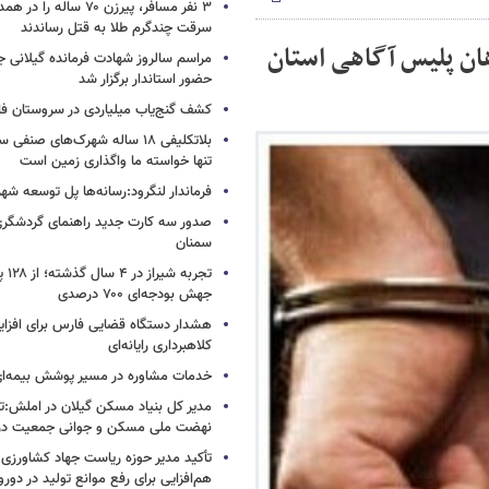
۳ نفر مسافر، پیرزن ۷۰ ساله 
سرقت چندگرم طلا به قتل رساندند
ان پلیس آگاهی استان
مراسم سالروز شهادت فرمانده گیلانی ج
حضور استاندار برگزار شد
کشف گنج‌یاب میلیاردی در سروستان ف
بلاتکلیفی ۱۸ ساله شهرک‌های صنف
تنها خواسته ما واگذاری زمین است
فرماندار لنگرود:رسانه‌ها پل توسعه شه
صدور سه کارت جدید راهنمای گردشگری
سمنان
تجربه
جهش بودجه‌ای ۷۰۰ درصدی
هشدار دستگاه قضایی فارس برای افزای
کلاهبرداری رایانه‌ای
خدمات مشاوره در مسیر پوشش بیمه‌ای 
مدیر کل بنیاد مسکن گیلان در املش:تأ
نهضت ملی مسکن و جوانی جمعیت در
تأکید مدیر حوزه ریاست جهاد کشاورزی 
هم‌افزایی برای رفع موانع تولید در دورو