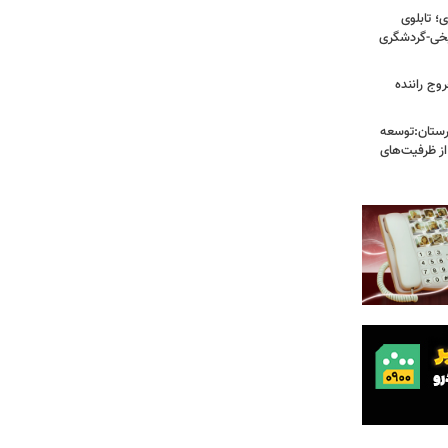
؛ تابلوی
یخی-گردشگری
وج راننده
رستان:توسعه
از ظرفیت‌های