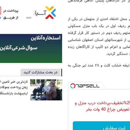
کار کاراگاهان پلیس آگاهی فرماندهی
محل اختفاء احدی از متهمان در یکی از
هم ردیف اول در یک باب منزل مسکونی
هم ردیف دوم در دستور کار قرار گرفته
کی از شهرستانهای استان اصفهان شناسایی
یی و اعزام دو اکیپ از کاراگاهان زبده
دستگیر گردید.
این مقام انتظامی افزود از محل اختفاء متهم دو قبضه کلت کمری به همراه ۷ تیغه خشاب کلت و ۲۸ عدد تیر جنگی به
در بحث مشارکت کنید
تازه‌ترین خبر تامین 
زمان پرداخت معوقات
اردیبهشت بازنشستگا
فقط امروز با 29%تخفیف،پرداخت درب منزل و
ویض چراغ 40 وات بخر
ثبت سفارش