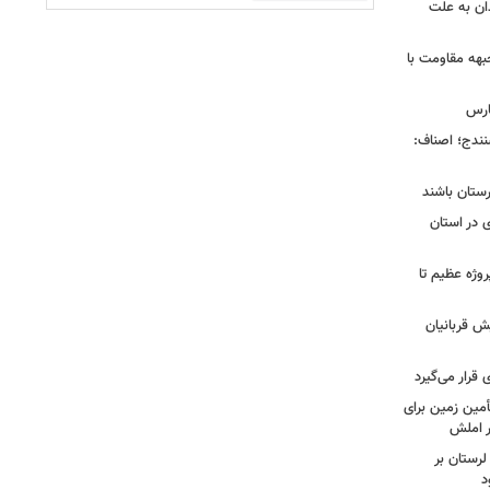
را در همدان به علت
بهه مقاومت با
ارس
ی سنندج؛ اصناف:
رستان باشند
 در استان
 شیراز در ۴ سال گذشته؛ از ۱۲۸ پروژه عظیم تا
ش قربانیان
قرار می‌گیرد
مین زمین برای
 املش
لرستان بر
د