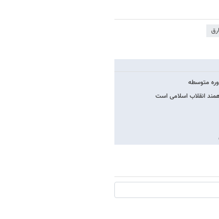
رق
دوره متوسطه
همند انقلاب اسلامی است