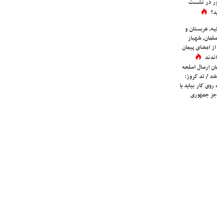
ور در نشست
د؟
یه، عربستان و
لمان، شهباز
ز امضای پیمان
ندند
ان ارسال اسلحه
شد / تد کروز:
روی کار بیاید یا
جز جمهوری