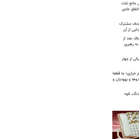
 مانع ثبات
تفاق عادی
 هدف مشترک
یی از آن
اف بعد از
به رهبری
ی از چهار
خرازی؛ ما قطعا
وها و یهودیان و
دنگ، قوه