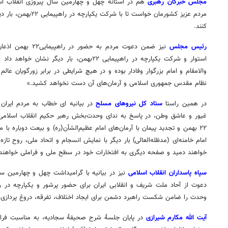
مجلس خبرگان رهبری
هم در آستانه چهل و چهارمین سال پیروزی انقلاب اسلام
مردم عزیز کشورمان خواست ت
کنند.
رئیس مجلس
نیز ضمن دعوت مردم به
استوار و شرکت یکپارچه در راهپیمایی ۲۲بهمن، بار د
والامقام و امام بزرگوار وفادار بوده و در هیچ شرایطی در برابر زورگویان عالم 
نظام مقدس جمهوری اسلامی و آرمان‌های آن دست نخواهد کشید.»
در همین راستا
ستاد کل نیروهای مسلح
در بیانیه ای خطاب به مردم ایران
غیور و عاشق وطن، در پاسخ به ندای وحدت‌بخش رهبر حکیم انقلاب اسلامی با
۲۲ بهمن و تجدید پیمان با آرمان‌های امام عظیم‌الشأن(ره) و بیعت دوباره ب
امام خامنه‌ای (مدظله‌العالی) بار دیگر با نمایش انسجام و اتحاد ملی، روح تازه
خواهند دمید و صفحه دیگری به افتخارات خود در سطح ملی و فراملی خواهند 
سپاه پاسداران انقلاب اسلامی
نیز در بیانیه با گرامیداشت چهل و چهارمین سا
وحدت را ضامن شکست راهبرد دشمن برای ایجاد اختلاف، تفرقه، دروغ پردازی
آیت الله مکارم شیرازی
در پایان جلسۀ شرح صحیفۀ سجادیه، به مناسبت فرارس