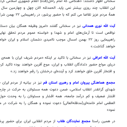
سخنانی اظهار داشتند: «هنگامی که امام راحل(قده) اعلام جمهوری اسلامی کردن
این انقلاب چند روزی بیشتر نمی پاید. الحمدلله الان چهل و چهارمین سال پ
همۀ مردم عزیز تقاضا می کنم که با حضور پرشور، در راهپیمایی ۲۲ بهمن شرکت کنند»
آیت الله نوری همدانی
نیز در سخنانی گفتند «امروز وظیفه همگان بیان دستاو
نواقص است تا آرمان‌های امام و شهدا و خواسته عموم مردم تحقق نهای
راهپیمایی روز ۲۲ بهمن امسال موجب ناامیدی دشمنان اسلام و ایر
خواهد گذاشت.»
آیت الله اعرافی
نیز در سخنانی با تاکید بر اینکه «مردم شریف ایران با همه‌ی 
دریای مواج حضور دلدادگان انقلاب و ایران، موج آفرین خواهند بود» تاکید کر
و افتخار آفرین خلق خواهند کرد و آینده‌ای درخشان را رقم خواهند زد.»
مجمع هماهنگی پیروان امام و رهبری استان قم
نیز در بیانیه از مردم ایران
شهدای گرانقدر انقلاب اسلامی، ضمن دعوت همه مسئولان به حرکت در چار
اقشار ضعیف و کم درآمد جامعه، همه اقشار و مسئولان را به وحدت حول
نمود»
در همین راستا
مجمع نمایندگان طلاب