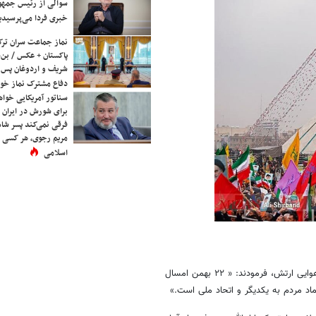
سوالی از رئیس جمه
خبری فردا می‌پرسیدی
نماز جماعت سران ترک
پاکستان + عکس / بن‌س
شریف و اردوغان پس ا
دفاع مشترک نماز خوا
سناتور آمریکایی خواه
برای شورش در ایران 
فرقی نمی‌کند پسر شاه 
مریم رجوی، هر کسی 
اسلامی
در دیدار صدها تن از فرماندهان و کارکنان نیروی هوایی و پدافند هوایی ارتش، فرمودند: « ۲۲ بهمن امسال