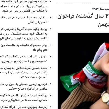
جلسات وبیناری مجلس این هفته چه روز
می شود؟/ جزییات دستور جلسه مجلس/
 سال۱۳۵۷
با جنایات بین المللی بررسی می شود
راهپیمایی ای به اهمیت همه راهپیمایی های ۴۴ سال گذشته/ فراخوان
سخنان محمدباقر خرازی و خروش عالم
الله جوادی آملی
بیانیه جدید سپاه/ آمریکا و اسرائیل در 
به اهداف خود دست نیافتند/ امروز، من
شاهد یکی از پیچیده ترین نبردهای تا
پیام محمدباقر قالیباف به مناسبت روز خ
هم پیام داد
شورای عالی امنیت ملی کجاست؟/ اتاقی
تصمیم‌سازی و تصمیم‌گیری درباره پرو
حمله حسین شریعتمداری به پیمان سه 
پاکستان،عربستان،ترکیه/ سزان این سه
عام غزه دست داشتند
عزاداری اربعین حسینی به میزبانی خان
سلامی در امامزاده صالح +عکس
روزنامه شهرداری تهران: اکنون بلندگ
کسانی است که ظاهر انقلابیگری دارند
روزنامه جمهوری اسلامی: هرگاه مذاکرا