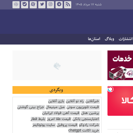
شنبه ۱۷ مرداد ۱۴۰۵
انتشارات
وبلاگ
استان‌ها
وبگردی
خبرآنلاین
راه نو آنلاین
بازی آنلاین
قیمت تلویزیون سونی
مبل مینیمال
جراح بینی گوشتی
پرشین هتل
قیمت آهن فولاد ایرانیان
اعتبارسنجی بانکی
قیمت طلا امروز
بلیط قطار
شرکت رادوکو
قیمت پروفیل
سایت یوتوتایمز
خرید اکانت chatgpt