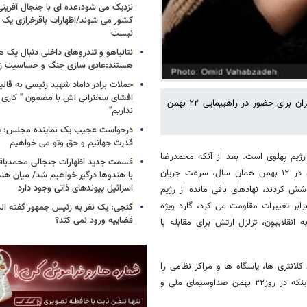
نزدیک می شود،عده ای با جنجال آفرینی
کشور می شوند/اظهارات باقرخرازی یک ا
نیست
نتانیاهو و تندروهای داخلی دنبال یک
هستند:عادی سازی جنگ و حساسیت زدا
حملات برادر داماد شهید رئیسی به قالیب
افشای سخنرانی اش با مضمون " کاری 
نهادها، گروه ها ، جریان ها و چهره های مهم سیاسی کشور از آحاد مردم ایران برای حضور در راهپیمایی ۲۲ بهمن
نداریم"
درخواست عجیب یک نماینده مجلس: یک
قدرت جهانیم و حق وتو می خواهیم
ه رژیم پهلوی است. بعد از آنکه محمدرضا
قسمت جدید اظهارات جنجالی محمدباقر 
پهلوی در ۲۶ دی ماه۱۳۵۷ از کشور خارج شد، امام خمینی با ورود به ایران در ۱۲ بهمن همان سال، سرعت جریان
با هندوها درگیر خواهیم شد/ میان هند
اسرائیل پیوندهای ذاتی وجود دارد
شش کردند، نهادهای باقی مانده از رژیم
رابر تغییرات مقاومت می کرد، گارد ویژه
گنجی: یک نفر به رئیس جمهور گفته ال
قضاییه ورود نمی کند؟
 که با پیوستن خلبانان نیروی هوایی در روز۱۹ بهمن به انقلابیون، تزلزل ارتش برای مقابله با
لانتری ها، پاسگاه ها و مراکز نظامی را
تسخیر کنند، حملات مسلحانه به مراکز و نهادهای رژیم را شدت بخشید. تا اینکه در روز۲۲ بهمن صداوسیمای ملی و