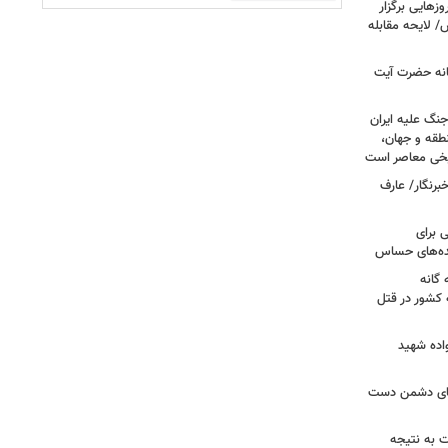
هایی برگزار
 لایحه مقابله
انه حضرت آیت
جنگ علیه ایران
طقه و جهان،
ریخی معاصر است
برنگار/ عارف
 برای
نده‌های حساس
گانه
 کشور در قتل
واده شهید
وهای دشمن دست
ت به نتیجه