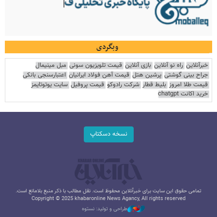
وبگردی
خبرآنلاین
راه نو آنلاین
بازی آنلاین
قیمت تلویزیون سونی
مبل مینیمال
جراح بینی گوشتی
پرشین هتل
قیمت آهن فولاد ایرانیان
اعتبارسنجی بانکی
قیمت طلا امروز
بلیط قطار
شرکت رادوکو
قیمت پروفیل
سایت یوتوتایمز
خرید اکانت chatgpt
نسخه دسکتاپ
تمامی حقوق این سایت برای خبرآنلاین محفوظ است. نقل مطالب با ذکر منبع بلامانع است.
Copyright © 2025 khabaronline News Agancy, All rights reserved
طراحی و تولید: نستوه