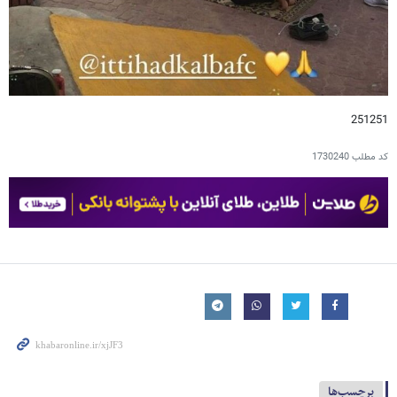
251251
کد مطلب
1730240
برچسب‌ها