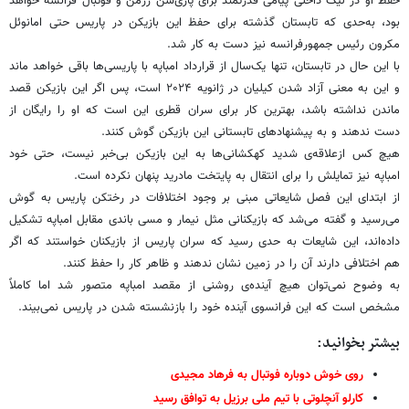
حفظ او در لیگ داخلی پیامی قدرتمند برای پاری‌سن ژرمن و فوتبال فرانسه خواهد
بود، به‌حدی که تابستان گذشته برای حفظ این بازیکن در پاریس حتی امانوئل
مکرون رئیس جمهورفرانسه نیز دست به کار شد.
با این حال در تابستان، تنها یک‌سال از قرارداد امباپه با پاریسی‌ها باقی خواهد ماند
و این به معنی آزاد شدن کیلیان در ژانویه ۲۰۲۴ است، پس اگر این بازیکن قصد
ماندن نداشته باشد، بهترین کار برای سران قطری این است که او را رایگان از
دست ندهند و به پیشنهادهای تابستانی این بازیکن گوش کنند.
هیچ کس ازعلاقه‌ی شدید کهکشانی‌ها به این بازیکن بی‌خبر نیست، حتی خود
امباپه نیز تمایلش را برای انتقال به پایتخت مادرید پنهان نکرده است.
از ابتدای این فصل شایعاتی مبنی بر وجود اختلافات در رختکن پاریس به گوش
می‌رسید و گفته می‌شد که بازیکنانی مثل نیمار و مسی باندی مقابل امباپه تشکیل
داده‌اند، این شایعات به حدی رسید که سران پاریس از بازیکنان خواستند که اگر
هم اختلافی دارند آن را در زمین نشان ندهند و ظاهر کار را حفظ کنند.
به وضوح نمی‌توان هیچ آینده‌ی روشنی از مقصد امباپه متصور شد اما کاملاً
مشخص است که این فرانسوی آینده خود را بازنشسته شدن در پاریس نمی‌بیند.
بیشتر بخوانید:
روی خوش دوباره فوتبال به فرهاد مجیدی
کارلو آنچلوتی با تیم ملی برزیل به توافق رسید