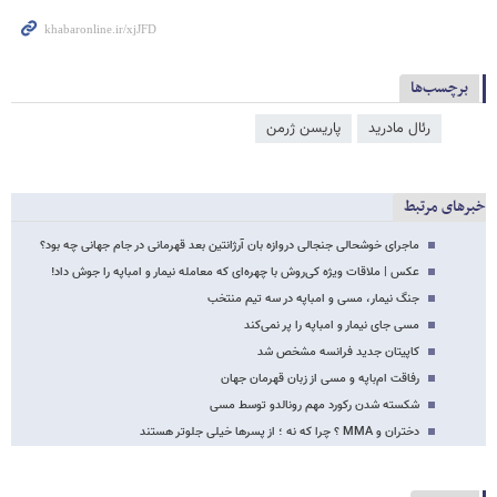
برچسب‌ها
رئال مادرید
پاریسن ژرمن
خبرهای مرتبط
ماجرای خوشحالی جنجالی دروازه بان آرژانتین بعد قهرمانی در جام جهانی چه بود؟
عکس | ملاقات ویژه کی‌روش با چهره‌ای که معامله نیمار و امباپه را جوش داد!
جنگ نیمار، مسی و امباپه در سه تیم منتخب
مسی جای نیمار و امباپه را پر نمی‌کند
کاپیتان جدید فرانسه مشخص شد
رفاقت ام‌باپه و مسی از زبان قهرمان جهان
شکسته شدن رکورد مهم رونالدو توسط مسی
دختران و MMA ؟ چرا که نه ؛ از پسرها خیلی جلوتر هستند