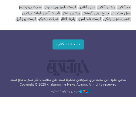
خبرآنلاین
راه نو آنلاین
بازی آنلاین
قیمت تلویزیون سونی
سایت یوتوتایمز
مبل مینیمال
جراح بینی گوشتی
پرشین هتل
قیمت آهن فولاد ایرانیان
اعتبارسنجی بانکی
قیمت طلا امروز
بلیط قطار
شرکت رادوکو
قیمت پروفیل
نسخه دسکتاپ
تمامی حقوق این سایت برای خبرآنلاین محفوظ است. نقل مطالب با ذکر منبع بلامانع است.
Copyright © 2025 khabaronline News Agancy, All rights reserved
طراحی و تولید: نستوه