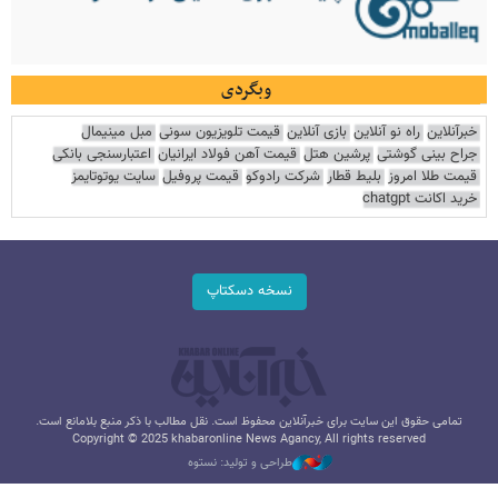
وبگردی
خبرآنلاین
راه نو آنلاین
بازی آنلاین
قیمت تلویزیون سونی
مبل مینیمال
جراح بینی گوشتی
پرشین هتل
قیمت آهن فولاد ایرانیان
اعتبارسنجی بانکی
قیمت طلا امروز
بلیط قطار
شرکت رادوکو
قیمت پروفیل
سایت یوتوتایمز
خرید اکانت chatgpt
نسخه دسکتاپ
تمامی حقوق این سایت برای خبرآنلاین محفوظ است. نقل مطالب با ذکر منبع بلامانع است.
Copyright © 2025 khabaronline News Agancy, All rights reserved
طراحی و تولید: نستوه