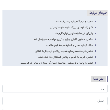
خبرهای مرتبط
ساپینتو این 2 بازیکن را می‌خواست
آغاز یک کودتای بزرگ علیه منچسترسیتی
بازیکن آبی‌ها زنده از زیر آوار خارج شد
عکس| ماشین گلزنی ایران بهترین مهاجم ماه پرتغال شد
جنگ نیمار، مسی و امباپه در سه تیم منتخب
عکس|فرصت‌سوزی‌های عجیب رونالدو در دیدار با الفاتح
عکس| فریم به فریم با پنالتی استقلال که دیده نشد
عکس | پایان ناکامی‌های رونالدو؛ اولین گل ستاره پرتغالی در عربستان
نظر شما