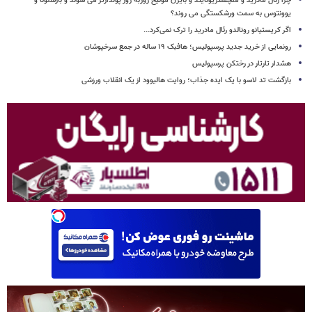
چرا رئال مادرید و منچستریونایتد و بایرن مونیخ روزبه روز پولدارتر می شوند و بارسلونا و
یوونتوس به سمت ورشکستگی می روند؟
اگر کریستیانو رونالدو رئال مادرید را ترک نمی‌کرد...
رونمایی از خرید جدید پرسپولیس؛ هافبک ۱۹ ساله در جمع سرخپوشان
هشدار تارتار در رختکن پرسپولیس
بازگشت تد لاسو با یک ایده جذاب؛ روایت هالیوود از یک انقلاب ورزشی