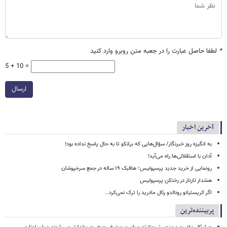
*
لطفا حاصل عبارت را در جعبه متن روبرو وارد کنید
5 + 10 =
ارسال
آخرین اخبار
به انگیزه روز خبرنگار/ سؤال‌هایی که برانکو تا به حال پاسخ نداده بود!
آدان با استقلالی‌ها راه می‌آید!
رونمایی از خرید جدید پرسپولیس؛ هافبک ۱۹ ساله در جمع سرخپوشان
هشدار تارتار در رختکن پرسپولیس
اگر کریستیانو رونالدو رئال مادرید را ترک نمی‌کرد...
پربیننده‌ترین