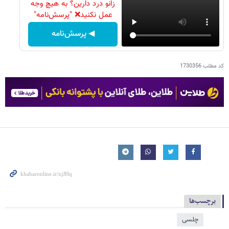
زانو درد دارین؟ به هیچ وجه
عمل نکنید❌ "پرسش‌نامه"
◀ پرسش‌نامه
کد مطلب
1730356
برچسب‌ها
چلسی