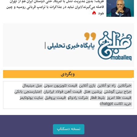
ظریف: بدون مدیریت تنش با آمریکا، حتی دوستان ایران هم از تهران
فاصله می‌گیرند/ایران نباید در مذاکرات با ترامپ قربانی روسیه و چین
شود
وبگردی
خبرآنلاین
راه نو آنلاین
بازی آنلاین
قیمت تلویزیون سونی
مبل مینیمال
جراح بینی گوشتی
پرشین هتل
قیمت آهن فولاد ایرانیان
اعتبارسنجی بانکی
قیمت طلا امروز
بلیط قطار
شرکت رادوکو
قیمت پروفیل
سایت یوتوتایمز
خرید اکانت chatgpt
نسخه دسکتاپ