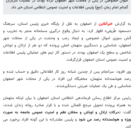
اموال خصوصی در یکی از محلات شهر اصفهان کرده بودند در عملیات سربازان
گمنام امام زمان (عج) پلیس اطلاعات و امنیت عمومی انتظامی استان خبر داد.
به گزارش
خبرآنلاین
از اصفهان به نقل از پایگاه خبری پلیس استان، سرهنگ
«مسعود طُریفی» اظهار کرد: به دنبال وقوع درگیری مسلحانه منجر به تخریب و
آتش سوزی اموال خصوصی و ایجاد رعب و وحشت در یکی از محلات شهر
اصفهان، شناسایی و دستگیری متهمان اصلی پرونده که دو نفر از اراذل و اوباش
شاخص و سطح یک اصفهان بودند در دستور کار تیم های عملیاتی پلیس اطلاعات
و امنیت عمومی استان اصفهان قرارگرفت.
وی افزود: سرانجام پس از چندین شبانه روز کار اطلاعاتی دقیق و حساب شده و
رصد هوشمندانه متهمان، مخفیگاه این افراد در یکی از محلات شهر اصفهان
شناسایی و طی یک عملیات ضربتی دستگیرشدند.
رئیس مرکز اطلاع رسانی فرماندهی انتظامی استان اصفهان با بیان اینکه متهمان
به همراه پرونده تحویل مرجع قضائی شده و با قرار صادره روانه زندان شدند،
گفت: تح
رکات اراذل و اوباش و مخلان نظم و امنیت عمومی جامعه به صورت
ویژه و هوشمندانه رصد می شود
و پلیس مقتدرانه با این گونه افراد برخورد می
کند.