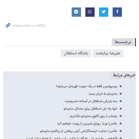
برچسب‌ها
علیرضا نیکبخت
باشگاه استقلال
خبرهای مرتبط
پرسپولیس فقط در یک صورت قهرمان می‌شود!
ساپینتو به ایران رسید
سه بازیکن استقلال در آستانه محرومیت
تنها راه حل استقلال برای مشکل ساپینتو
پایمان را روی گلوی ساپینتو نگذاریم
عکس| وریا: رویای شیرین را رویت خواهم کرد
عکس| حمایت اینستاگرامی آرش برهانی از ریکاردو ساپینتو
قلعه‌نویی به تیم ملی نه گفت؛ شانس این خارجی از همه بیشتر است