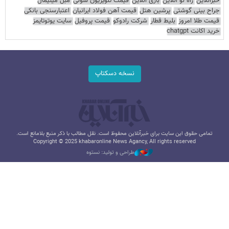
خبرآنلاین
راه نو آنلاین
بازی آنلاین
قیمت تلویزیون سونی
مبل مینیمال
جراح بینی گوشتی
پرشین هتل
قیمت آهن فولاد ایرانیان
اعتبارسنجی بانکی
قیمت طلا امروز
بلیط قطار
شرکت رادوکو
قیمت پروفیل
سایت یوتوتایمز
خرید اکانت chatgpt
نسخه دسکتاپ
تمامی حقوق این سایت برای خبرآنلاین محفوظ است. نقل مطالب با ذکر منبع بلامانع است.
Copyright © 2025 khabaronline News Agancy, All rights reserved
طراحی و تولید: نستوه