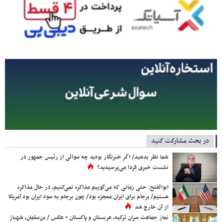
در بحث مشارکت کنید
شما نظر بدهید/ اگر خبرنگار بودید چه سوالی از رئیس جمهور در
نشست خبری فردا می‌پرسیدید؟
ابوالفتح: حتی زمانی که می‌گوییم مذاکره نمی‌کنیم، در حال مذاکره
هستیم/ برجام برای ایران معجزه بود/ چون برجام به سود ایران بود آمریکا
از آن خارج شد
نماز جماعت سران ترکیه، عربستان و پاکستان + عکس / بن‌سلمان، شهباز