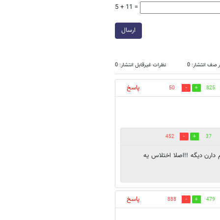
5 + 11 =
ارسال
 صف انتشار: 0
نظرات غیرقابل انتشار: 0
پاسخ
50
825
452
37
ارن ديگه !!اصلا اختلاس يه
پاسخ
888
479