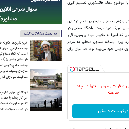
 با موضوع معلم قائمشهری تصمیم گیری
نگی ورزشی نساجی مازندران اعلام کرد این
ضمن تبریک عید مبعث، باشگاه نساجی در
در بحث مشارکت کنید
ی که اخیراً به دلایلی مورد بی‌مهری قرار
بهره ببرد. باشگاه نساجی متعلق به مردم
شیخ‌نشین‌ها چگونه فک
مسجدجامعی: عمان تن
روی دوش خود می‌بیند و تا حد توان برای
است که نگاه متفاوتی 
عربستان برادر بزرگ‌
مسلط خلیج فارس ا
سازمان وظیفه عمومی 
معافیت سربازان فراری
 راه فروش خودرو، تنها در چند
ساعت
ابوالفتح: برای ترامپ
سر کار باشد یا عمامه/
تغییر حکومت نیست/ 
در توقف حملات نقش
درخواست فروش