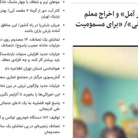
موهای نرم و شفاف با چهار ماسک خانگ
کنار آب، دور از گرما؛ ۶ مقصد
مل» و اخراج معلم
نزدیک تهران
طیلی»/ «برای مسمومیت
جریان بارش‌زا در راه کشور/ این مناطق ا
آماده بارش باران باشند
تماشای یک تصادف، ۱۴ مص
جزئیات حادثه عجیب یاسوج/ «تصادف 
جزئیات جدید افزایش سنوات بازنشستگ
باید بیشتر کار کنند و چه افرادی معاف
هواشناسی استان تهران اطلاعیه داد
آتش‌سوزی مرگبار در مجتمع تجاری سع
جزئیات جدید واژگونی تریلی در بین تما
این خوراکی‌ها را بخورید تا آلزایمر نگیری
پاسخ قوه قضاییه به یک ادعای جنجالی 
علی لاریجانی
توقیف ۱۷۲ دستگاه خودروی لوکس و آپارتمان
تصادف زنجیره‌ای در پی تماشای یک سانح
مصدومان