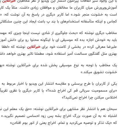
با این وجود سیر اتفاقات پیرامون انتشار این ویدیو از نظر مخاطبان
خبرآنلاین
پن
آموزش‌وپرورش میان کاربران ما مخالفان و موافقان زیادی داشت. مثلاً یک کا
است به خشونت منجر شود.» اما کاربر دیگری در پاسخ به آن نوشت که: «
کجاس و اینکه متأسفانه استخدام‌های با بند پ باعث ایجاد این چنین مشکلات
مخاطب دیگری نوشته که «بحث جلوگیری از شادی نیست اینجا چیزی که مهم
باید به خودش اجازه بده که موسیقی ای با اینگونه محتوا رو برای دانش آمو
علیرضا معرفی کرده در بخشی از کامنت خود برای
خبرآنلاین
نوشته که «لطفا ب
بهتری مثل گفتگوی مسالمت آمیز استفاده شود، مطمئنا تاثیر بهتری خواهد دا
یک مخاطب با توجه به نوع موسیقی پخش شده برای خبرآنلاین نوشته «بهتر
خشونت تشویق میکند.»
یکی از کاربران با طرح پرسشی و مقایسه انتشار این ویدیو با اخبار مربوط ب
«برای مسمومیت سریالی قم کی اخراج شده؟» یا کاربر دیگری با نظری تقریباً 
اختلاس میکنن چرا اخراج نمی‌کنید؟»
سبحان هم با انتشار نظر مشابهی برای خبرآنلاین نوشته: «حق یک معلم این ن
اشتباه نه به آن صورت بزرگ اخراج بشه پس زود احساسی تصمیم نگیرید.» کا
که «یک تذکر و توصیه می‌کردید و تمام. اخراج یعنی از انور بوم افتادن»