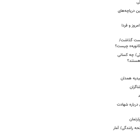
ی
 آبی/ بهترین دریاچه‌های
مروز و فردا
دوم روی دست گذاشت/
ثانویه» چیست؟
ی/ چه کسانی
 هستند؟
یدیه همدان
شاگران
د
درباره شهادت
ه رانندگی/ آمار