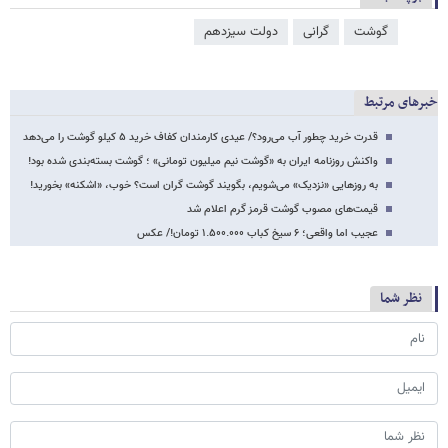
گوشت
گرانی
دولت سیزدهم
خبرهای مرتبط
قدرت خرید چطور آب می‌رود؟/ عیدی کارمندان کفاف خرید ۵ کیلو گوشت را می‌دهد
واکنش روزنامه ایران به «گوشت نیم میلیون تومانی» ؛ گوشت بسته‌بندی شده بود!
‏به روزهایی «نزدیک» می‌شویم، بگویند گوشت گران است؟ خوب، ⁧«اشکنه»⁩ بخورید!
قیمت‌های مصوب گوشت قرمز گرم اعلام شد
عجیب اما واقعی؛ ۶ سیخ کباب ۱.۵۰۰.۰۰۰ تومان!/ عکس
نظر شما