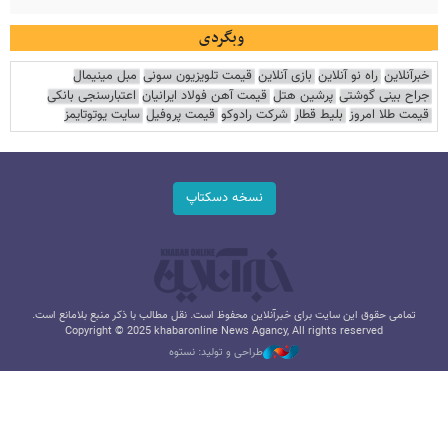
وبگردی
خبرآنلاین
راه نو آنلاین
بازی آنلاین
قیمت تلویزیون سونی
مبل مینیمال
جراح بینی گوشتی
پرشین هتل
قیمت آهن فولاد ایرانیان
اعتبارسنجی بانکی
قیمت طلا امروز
بلیط قطار
شرکت رادوکو
قیمت پروفیل
سایت یوتوتایمز
نسخه دسکتاپ
تمامی حقوق این سایت برای خبرآنلاین محفوظ است. نقل مطالب با ذکر منبع بلامانع است.
Copyright © 2025 khabaronline News Agancy, All rights reserved
طراحی و تولید: نستوه