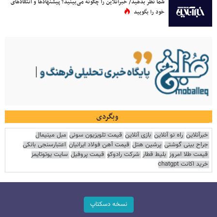
شما نظر بدهید/ خبرآنلاین را چگونه می‌بینید؟ پیشنهادها و انتقادهای
خود را بگویید
وبگردی
خبرآنلاین
راه نو آنلاین
بازی آنلاین
قیمت تلویزیون سونی
مبل مینیمال
جراح بینی گوشتی
پرشین هتل
قیمت آهن فولاد ایرانیان
اعتبارسنجی بانکی
قیمت طلا امروز
بلیط قطار
شرکت رادوکو
قیمت پروفیل
سایت یوتوتایمز
خرید اکانت chatgpt
نسخه دسکتاپ