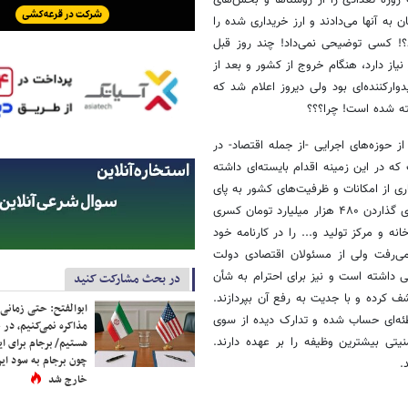
 روزه تعدادی را از روستاها و بخش‌های
دند، ۸۰۰ هزار تا یک میلیون تومان به آنها می‌دادند و ارز خریداری شده را
؟! کسی توضیحی نمی‌داد! چند روز قبل
از دارد، هنگام خروج از کشور و بعد از
وارکننده‌ای بود ولی دیروز اعلام شد که
فته شده است! چرا؟؟؟
 حوزه‌های اجرایی -از جمله اقتصاد- در
ه در این زمینه اقدام بایسته‌ای داشته
رد دلار ارز و ۶۰ تن طلا و ریختن بسیاری از امکانات و ظرفیت‌های کشور به پای
برجام برای لغو تحریم‌ها که نتیجه‌ای جز افزایش تحریم‌ها درپی نداشت و برجای گذاردن ۴۸۰ هزار میلیارد تومان کسری
ارخانه و مرکز تولید و... را در کارنامه خود
نمی‌رفت ولی از مسئولان اقتصادی دولت
ی داشته است و نیز برای احترام به شأن
در بحث مشارکت کنید
شف کرده و با جدیت به رفع آن بپردازند.
ابوالفتح: حتی زمانی 
طئه‌ای حساب شده و تدارک دیده از سوی
مذاکره نمی‌کنیم، در 
یتی بیشترین وظیفه را بر عهده‌ دارند.
هستیم/ برجام برای ای
چون برجام به سود ایرا
.
خارج شد