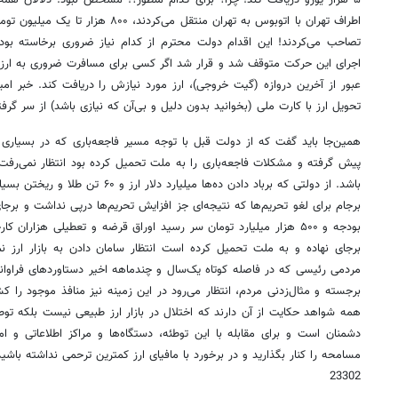
۵ هزار یورو دریافت کند! چرا؟ برای کدام منظور؟! مشخص نبود. دلالان همه
اطراف تهران با اتوبوس به تهران منتقل می‌کر
تصاحب می‌کردند! این اقدام دولت محترم از کدام نیاز ضروری برخاسته بود
اجرای این حرکت متوقف شد و قرار شد اگر کسی برای مسافرت ضروری به ارز نی
عبور از آخرین دروازه (گیت‌ خروجی)، ارز مورد نیازش را دریافت کند. خبر امید
تحویل ارز با کارت ملی (بخوانید بدون دلیل و بی‌آن که نیازی باشد) از سر گر
همین‌جا باید گفت که از دولت قبل با توجه مسیر فاجعه‌باری که در بسیاری از
پیش گرفته و مشکلات فاجعه‌باری را به ملت تحمیل کرده بود انتظار نمی‌رفت ک
باشد. از دولتی که برباد دادن ده‌ها میلیا
بودجه و ۵۰۰ هزار میلیارد تومان سر رسید اوراق قرضه و تعطیلی هزاران ک
برجای نهاده و به ملت تحمیل کرده است انتظار سامان دادن به بازار ارز 
مردمی رئیسی که در فاصله کوتاه یک‌سال و چندماهه اخیر دستاوردهای فراوان
برجسته و مثال‌زدنی مردم، انتظار می‌رود در این زمینه نیز منافذ موجود را ک
همه شواهد حکایت از آن دارند که اختلال در بازار ارز طبیعی نیست بلکه تو
دشمنان است و برای مقابله با این توطئه، دستگاه‌ها و مراکز اطلاعاتی و امن
مسامحه را کنار بگذارید و در برخورد با مافیای ارز کمترین ترحمی نداشته باشید
23302