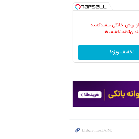
 از روش خانگی سفیدکننده
دان50%تخفیف🔥
تخفیف ویژه!