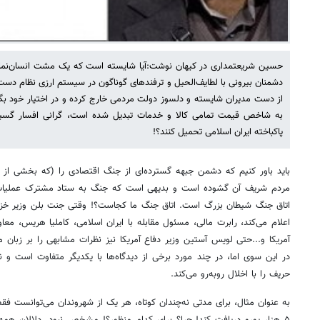
حسین شریعتمداری در کیهان نوشت:آیا شایسته است که یک مشت انسان‌نمای ب
دشمنان بیرونی با لطایف‌الحیل و ترفندهای گوناگون در سیستم ارزی نظام دست 
از دست مدیران شایسته و دلسوز دولت مردمی خارج کرده و در اختیار خود بگیر
به شاخص قیمت تمامی کالا و خدمات تبدیل شده است، گرانی افسار گسیخت
پاکباخته ایران اسلامی تحمیل کنند؟!
باید باور کنیم که دشمن جبهه گسترده‌ای از جنگ اقتصادی را (که بخشی از ج
مردم شریف آن گشوده است و بدیهی است که جنگ به ستاد مشترک عملیات نیا
اتاق جنگ شیطان بزرگ است. اتاق جنگ ما کجاست؟! وقتی جنت بلن وزیر خزانه‌د
اعلام می‌کند، رابرت مالی، مسئول مقابله با ایران اسلامی، کاملیا هریس، معاو
آمریکا و...حتی لویس آستین وزیر دفاع آمریکا نیز نظرات مشابهی را بر زبان 
در این سوی اما، در چند مورد برخی از دیدگاه‌ها با یکدیگر متفاوت است و ن
حریف را با اخلال روبه‌رو می‌کند.
به عنوان مثال، برای مدتی نه‌چندان کوتاه، هر یک از شهروندان می‌توانست فقط 