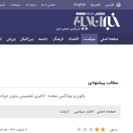
فارسی
العربية
English
تماس با ما
درباره ما
تبلیغات
آرشی
صفحه اصلی
سیاست
اقتصاد
فرهنگ
جامعه
بین‌الملل
ورزش
تا
مطالب پیشنهادی
بالون و بوتاکس معده - لاغری تضمینی بدون جراح
صفحه اصلی
اخبار سیاسی
دولت
۷ اسفند ۱۴۰۱ - ۰۷:۰۵
۱۰ نفر