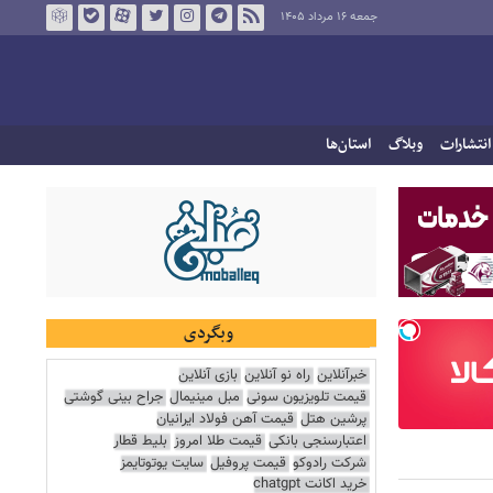
جمعه ۱۶ مرداد ۱۴۰۵
انتشارات
وبلاگ
استان‌ها
وبگردی
خبرآنلاین
راه نو آنلاین
بازی آنلاین
قیمت تلویزیون سونی
مبل مینیمال
جراح بینی گوشتی
پرشین هتل
قیمت آهن فولاد ایرانیان
اعتبارسنجی بانکی
قیمت طلا امروز
بلیط قطار
شرکت رادوکو
قیمت پروفیل
سایت یوتوتایمز
خرید اکانت chatgpt