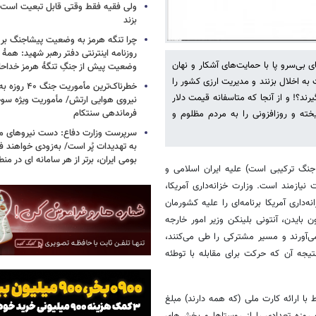
ولی فقیه فقط وقتی قابل تبعیت است ک
بزند
چرا تنگه هرمز به وضعیت پیشاجنگ بر
روزنامه اینترنتی دفتر رهبر شهید: همۀ دن
ی‌سرو پا با حمایت‌های آشکار و نهان
وضعیت پیش از جنگِ تنگۀ هرمز خداحا
به اخلال بزنند و مدیریت ارزی کشور را
خطرناک‌ترین مأمو
ند؟! و از آنجا که متاسفانه قیمت دلار
فرماندهی سنتکام
ه و روزافزونی را به مردم مظلوم و
سرپرست وزارت دفاع: دست نیروهای م
به تهدیدات پُر است/ به‌زودی خواهند ف
بومی ایران، برتر از هر سامانه ای در م
نگ ترکیبی است‌) علیه ایران اسلامی و
زمند است. وزارت خزانه‌داری آمریکا،
اری آمریکا برنامه‌ای را علیه کشورمان
ن بایدن، آنتونی بلینکن وزیر امور خارجه
می‌آورند و مسیر مشترکی را طی می‌کنند،
تیجه آن که حرکت برای مقابله با توطئه
با ارائه کارت ملی (که همه دارند) مبلغ