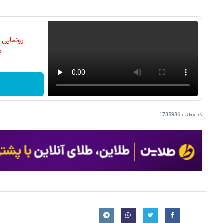
رونمایی
دن
کد مطلب
1735986