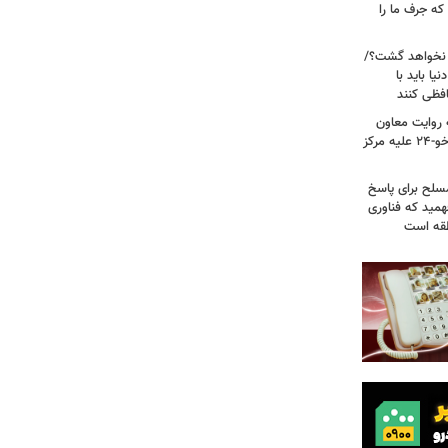
ه جرف ما را
 نخواهد گشت؟/
یا باید با
فظی کنند
ریت جنگ ۴۰ روزه به روایت معاون
نیروی هوایی ارتش/ مأموریت ویژه سوخو-۲۴ علیه مرکز
سلح برای پاسخ
همید که فناوری
نطقه است