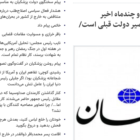
پیام سخنگوی دولت پزشکیان به مناسبت
هشدار فعال سیاسی اصلاح‌طلب درباره ا
 چندماه اخیر
متناقض به خارج از کشور در بحران‌های
قصیر دولت قبلی است/
خاتمی پیام داد
باقر خرازی و مسولیت مقامات قضایی
نایب رئیس مجلس: تحلیل آمریکایی‌ها ا
در هفته اول در جنگ رمضان رهبر و جم
به شهادت برسند، کار نظام تمام است.
پیام روشن پزشکیان در گفت‌وگوی تص
رشیدی کوچی: تفاهم ایران و آمریکا از
شجاعانه پزشکیان بود/ اگر جلیلی رئیس
دنیا ایران را عامل تنش می‌دانست
کنار گذاشتن کارمندان صداوسیما که در
مقابل رئیس جمهور حاضر می‌شدند کا
اما.../ چرا تصاویر مصاحبه کنندگان با 
نشد؟
خودتان را خلع لباس کنید، بعدش هرچ
فحش بدهید و دروغ بگویید
اقامت پسر محمدباقر ذوالقدر در خارج ا