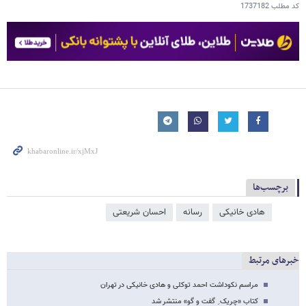
کد مطلب
1737182
برچسب‌ها
هادی خانیکی
رسانه
احسان شریعتی
خبرهای مرتبط
مراسم نکوداشت احمد توکلی و هادی خانیکی در تهران
کتاب «چریک ِ گفت و گو» منتشر شد