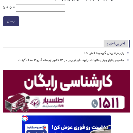
5 + 6 =
ارسال
آخرین اخبار
راز راه‌راه بودن گورخرها فاش شد
جاسوس‌افزار چینی «لایت‌اسپای»، قربانیان را در ۱۳ کشور ازجمله آمریکا هدف گرفت