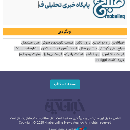
وبگردی
خبرآنلاین
راه نو آنلاین
بازی آنلاین
قیمت تلویزیون سونی
مبل مینیمال
جراح بینی گوشتی
پرشین هتل
قیمت آهن فولاد ایرانیان
اعتبارسنجی بانکی
قیمت طلا امروز
بلیط قطار
شرکت رادوکو
قیمت پروفیل
سایت یوتوتایمز
خرید اکانت chatgpt
نسخه دسکتاپ
تمامی حقوق این سایت برای خبرآنلاین محفوظ است. نقل مطالب با ذکر منبع بلامانع است.
Copyright © 2025 khabaronline News Agancy, All rights reserved
طراحی و تولید: نستوه