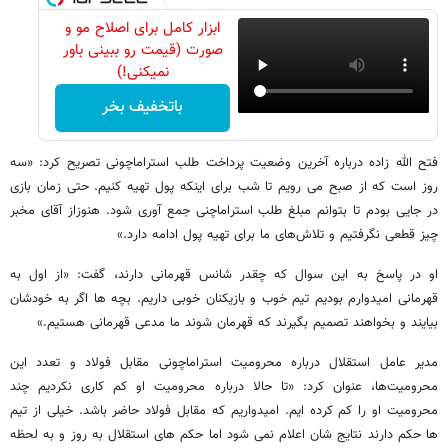
ابزار کامل برای اصلاح مو و
صورت (قیمت رو ببینی باور
نمیکنی!)
باتخفیف بخر
فتح الله زاده درباره آخرین وضعیت پرداخت طلب استراماچونی تصریح کرد: «سه
روز است که از صبح می رویم تا شب برای اینکه پول تهیه کنیم. حتی زمان بازی
در جایی بودم تا بتوانم مبلغ طلب استراماچنی جمع آوری شود. هنوزاز آقای مخبر
چیز قطعی نگرفتیم و تلاش‌های ما برای تهیه پول ادامه دارد.»
او در پاسخ به این سوال که چقدر شانس قهرمانی دارند، گفت: «از اول به
قهرمانی امیدوارم بودیم تیم خوب و بازیکنان خوبی داریم. بچه ها اگر به خودشان
بیایند و بخواهند تصمیم بگیرند که قهرمان شوند ما مدعی قهرمانی هستیم.»
مدیر عامل استقلال درباره محرومیت استراماچونی مقابل فولاد و تعدد این
محرومیت‌ها، عنوان کرد: «تا حالا درباره محرومیت او کم کاری نکردیم چند
محرومیت او را کم کرده ایم. امیدواریم که مقابل فولاد حاضر باشد. خیلی از تیم
ها حکم دارند نتایج شان اعلام نمی شود اما حکم های استقلال به روز و به لحظه