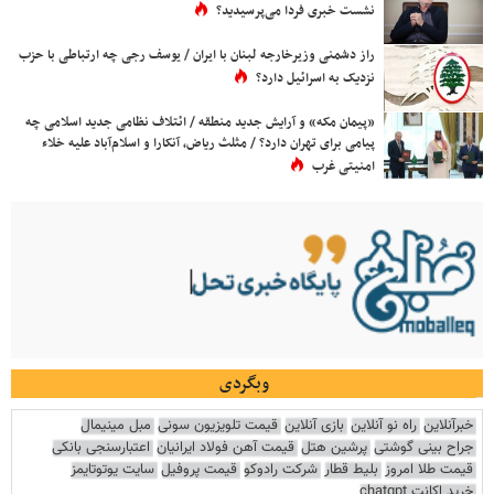
نشست خبری فردا می‌پرسیدید؟
راز دشمنی وزیرخارجه لبنان با ایران / یوسف رجی چه ارتباطی با حزب
نزدیک به اسرائیل دارد؟
«پیمان مکه» و آرایش جدید منطقه / ائتلاف نظامی جدید اسلامی چه
پیامی برای تهران دارد؟ / مثلث ریاض، آنکارا و اسلام‌آباد علیه خلاء
امنیتی غرب
وبگردی
خبرآنلاین
راه نو آنلاین
بازی آنلاین
قیمت تلویزیون سونی
مبل مینیمال
جراح بینی گوشتی
پرشین هتل
قیمت آهن فولاد ایرانیان
اعتبارسنجی بانکی
قیمت طلا امروز
بلیط قطار
شرکت رادوکو
قیمت پروفیل
سایت یوتوتایمز
خرید اکانت chatgpt