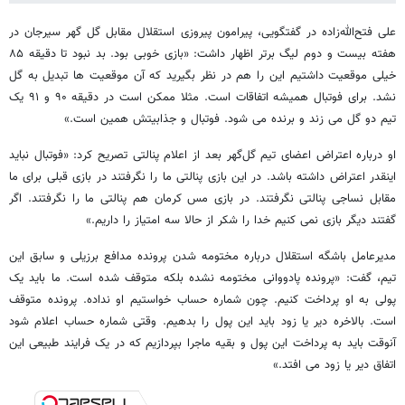
علی فتح‌الله‌زاده در گفتگویی، پیرامون پیروزی استقلال مقابل گل گهر سیرجان در
هفته بیست و دوم لیگ برتر اظهار داشت: «بازی خوبی بود. بد نبود تا دقیقه ۸۵
خیلی موقعیت داشتیم این را هم در نظر بگیرید که آن موقعیت ها تبدیل به گل
نشد. برای فوتبال همیشه اتفاقات است. مثلا ممکن است در دقیقه ۹۰ و ۹۱ یک
تیم دو گل می زند و برنده می شود. فوتبال و جذابیتش همین است.»
او درباره اعتراض اعضای تیم گل‌گهر بعد از اعلام پنالتی تصریح کرد: «فوتبال نباید
اینقدر اعتراض داشته باشد. در این بازی پنالتی ما را نگرفتند در بازی قبلی برای ما
مقابل نساجی پنالتی نگرفتند. در بازی مس کرمان هم پنالتی ما را نگرفتند. اگر
گفتند دیگر بازی نمی کنیم خدا را شکر از حالا سه امتیاز را داریم.»
مدیرعامل باشگه استقلال درباره مختومه شدن پرونده مدافع برزیلی و سابق این
تیم، گفت: «پرونده پادووانی مختومه نشده بلکه متوقف شده است. ما باید یک
پولی به او پرداخت کنیم. چون شماره حساب خواستیم او نداده. پرونده متوقف
است. بالاخره دیر یا زود باید این پول را بدهیم. وقتی شماره حساب اعلام شود
آنوقت باید به پرداخت این پول و بقیه ماجرا بپردازیم که در یک فرایند طبیعی این
اتفاق دیر یا زود می افتد.»