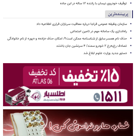
توقیف خودروی نیسان با راننده ۱۲ ساله در این جاده
پربیننده‌ترین
سازمان وظیفه عمومی فراجا درباره معافیت سربازان فراری اطلاعیه داد
راه‌اندازی یک سامانه مهم در تامین اجتماعی
حذف نام همسر سابق از شناسنامه ممکن است؟/ امکان حذف «زاده» و «پور» از نام خانوادگی
تصادف رخ‌به‌رخ ۲ خودرو سمند/ ۴ سرنشین جان باختند
دستور جدید وزارت علوم ابلاغ شد