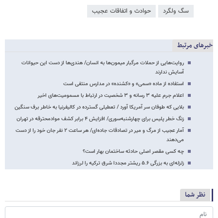
سگ ولگرد
حوادث و اتفاقات عجیب
خبرهای مرتبط
روایت‌هایی از حملات مرگبار میمون‌ها به انسان‌/ هندی‌ها از دست این حیوانات
آسایش ندارند
استفاده از ماده «سمی» و «کشنده» در مدارس منتفی است
اعلام جرم علیه ۳ رسانه و ۳ شخصیت در ارتباط با مسمومیت‌های اخیر
بلایی که طوفان سر آمریکا آورد / تعطیلی گسترده در کالیفرنیا به‌ خاطر برف سنگین
زنگ خطر پلیس برای چهارشنبه‌سوری/ افزایش ۴ برابر کشف موادمحترقه در تهران
آمار عجیب از مرگ و میر در تصادقات جاده‌ای/ هر ساعت ٢ نفر جان خود را از دست
می‌دهند
چه کسی مقصر اصلی حادثه ساختمان بهار است؟
زلزله‌ای به بزرگی ۵.۶ ریشتر مجددا شرق ترکیه را لرزاند
نظر شما