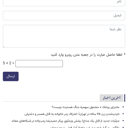
*
لطفا حاصل عبارت را در جعبه متن روبرو وارد کنید
5 + 2 =
ارسال
آخرین اخبار
ماجرای پیامک « مشمول سهمیه جنگ هستید» چیست؟
ناپدیدشدن زن ۴۵ ساله در تهران/ اعتراف پدر خانواده به قتل همسر و دخترش
جزئیات جدید از قتل یک مداح/ پخش ویدئوی پیکر حمیدرضا رجب‌زاده در شبکه‌های معاند
واژگونی مرگبار خودرو در این جاده/ آمار فوتی و مصدومان