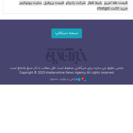
قیمت طلا امروز
بلیط قطار
شرکت رادوکو
قیمت پروفیل
سایت یوتوتایمز
خرید اکانت chatgpt
نسخه دسکتاپ
تمامی حقوق این سایت برای خبرآنلاین محفوظ است. نقل مطالب با ذکر منبع بلامانع است.
Copyright © 2025 khabaronline News Agancy, All rights reserved
طراحی و تولید: نستوه