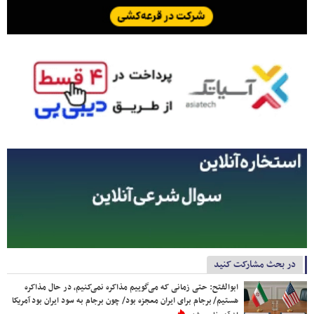
در بحث مشارکت کنید
ابوالفتح: حتی زمانی که می‌گوییم مذاکره نمی‌کنیم، در حال مذاکره
هستیم/ برجام برای ایران معجزه بود/ چون برجام به سود ایران بود آمریکا