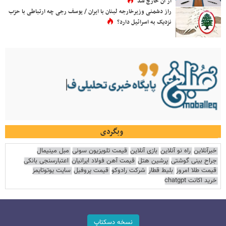
از آن خارج شد
راز دشمنی وزیرخارجه لبنان با ایران / یوسف رجی چه ارتباطی با حزب
نزدیک به اسرائیل دارد؟
وبگردی
خبرآنلاین
راه نو آنلاین
بازی آنلاین
قیمت تلویزیون سونی
مبل مینیمال
جراح بینی گوشتی
پرشین هتل
قیمت آهن فولاد ایرانیان
اعتبارسنجی بانکی
قیمت طلا امروز
بلیط قطار
شرکت رادوکو
قیمت پروفیل
سایت یوتوتایمز
خرید اکانت chatgpt
نسخه دسکتاپ