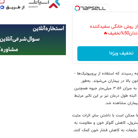
 از روش خانگی سفیدکننده
دان50%تخفیف🔥
تخفیف ویژه!
عات به این نتیجه رسیدند که استفاده از پروبیوتیک‌ها -
 بالا در بیماران می‌شوند. به‌طور
متوسط، افرادی که پروبیوتیک مصرف می‌کردند، کاهش فشار خون سیستولیک به میزان ۳.۵۶ میلی‌متر جیوه همچنین
ند. البته طول درمان نیز بر این تاثیر مرتبط
بیماران مشاهده شد.
ا ممکن است با داشتن سایر اثرات مثبت
ز جمله بهبود کلسترول تام و لیپوپروتئین با چگالی کم یا LDL، کلسترول، کاهش گلوکز خون و مقاومت به
 مایعات به کاهش فشار خون کمک کنند.