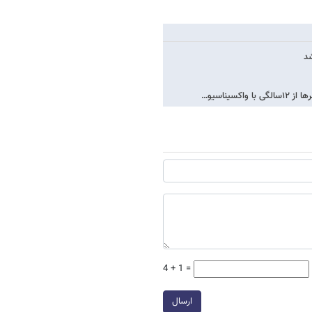
شد
یناسیو…
4 + 1 =
ارسال