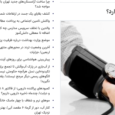
چرا ساخت آرامستان‌های جدید تهران با
مواجه شد؟
رد؟
کشف بقایای یک جسد در ارتفاعات شمیر
واکنش تامین اجتماعی به پرداخت مطال
والدین با تخلف سرویس مدارس چه کنند
اضافه تا معطلی دانش‌آموز
موضع وزارت بهداشت درباره ظرفیت پزشکی
آخرین وضعیت تردد در محورهای منتهی
اربعین/ جزئیات
پیش‌بینی هواشناسی برای روزهای آینده
از آب‌بازی در پارک آب‌وآتش تا تجمع برای
تکیدو؛«این نسل هرآنچه حکومتی نیس
الگوهای رسمی دیگر مرجع نیستند/ یقه ن
نگیرید!
کمبود
و دیابت/ چندماه ذخیره دارویی داریم؟
موهای نرم و شفاف با چهار ماسک خانگ
کنار آب، دور از گرما؛ ۶ مقصد
نزدیک تهران