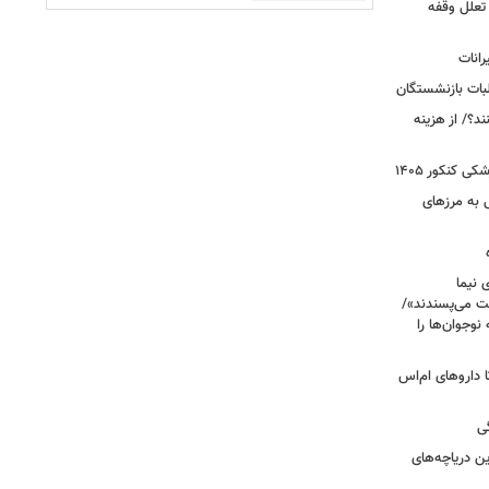
 تعلل وقفه
انات
بات بازنشستگان
؟/ از هزینه
 کنکور ۱۴۰۵
 به مرزهای
 نیما
ت می‌پسندند»/
وجوان‌ها را
های پراکنده دارویی؛ از فاکتور ۸ تا داروهای ام‌اس
ی
 آبی/ بهترین دریاچه‌های