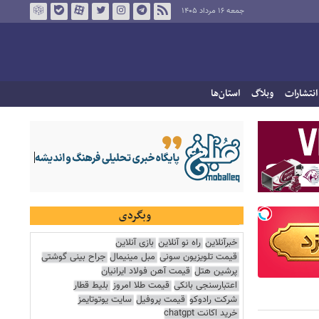
جمعه ۱۶ مرداد ۱۴۰۵
انتشارات
وبلاگ
استان‌ها
وبگردی
خبرآنلاین
راه نو آنلاین
بازی آنلاین
قیمت تلویزیون سونی
مبل مینیمال
جراح بینی گوشتی
پرشین هتل
قیمت آهن فولاد ایرانیان
اعتبارسنجی بانکی
قیمت طلا امروز
بلیط قطار
شرکت رادوکو
قیمت پروفیل
سایت یوتوتایمز
خرید اکانت chatgpt