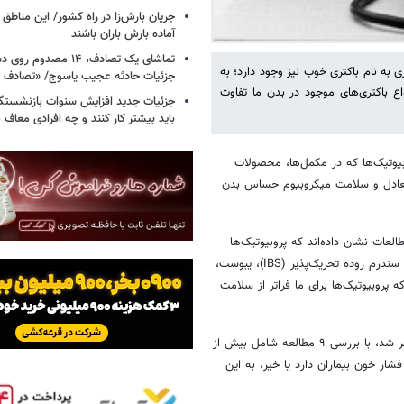
جریان بارش‌زا در راه کشور/ این مناطق ا
آماده بارش باران باشند
تماشای یک تصادف، ۱۴ مص
 به نام باکتری خوب نیز وجود دارد؛ به
جزئیات حادثه عجیب یاسوج/ «تصادف 
واع باکتری‌های موجود در بدن ما تفاوت
جزئیات جدید افزایش سنوات بازنشستگ
باید بیشتر کار کنند و چه افرادی معاف
بیوتیک‌ها که در مکمل‌ها، محصولات
تعادل و سلامت میکروبیوم حساس بدن
لعات نشان داده‌اند که پروبیوتیک‌ها
ممکن است به طرق مختلف از سلامت دستگاه گوارش، از جمله تسکین علائم سندرم روده تحریک‌پذیر (IBS)، یبوست،
که پروبیوتیک‌ها برای ما فراتر از سلامت
نتایج مرور علمی در سال ۲۰۱۴ که در نشریه فشار خون (Hypertension) منتشر شد، با بررسی ۹ مطالعه شامل بیش از
ر فشار خون بیماران دارد یا خیر، به این