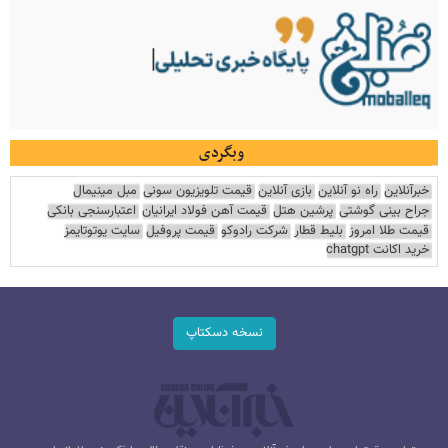
وبگردی
خبرآنلاین
راه نو آنلاین
بازی آنلاین
قیمت تلویزیون سونی
مبل مینیمال
جراح بینی گوشتی
پرشین هتل
قیمت آهن فولاد ایرانیان
اعتبارسنجی بانکی
قیمت طلا امروز
بلیط قطار
شرکت رادوکو
قیمت پروفیل
سایت یوتوتایمز
خرید اکانت chatgpt
نسخه دسکتاپ