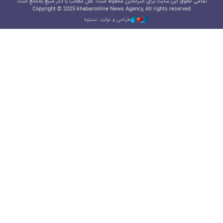
تمامی حقوق این سایت برای خبرآنلاین محفوظ است. نقل مطالب با ذکر منبع بلامانع است.
Copyright © 2025 khabaronline News Agancy, All rights reserved
طراحی و تولید: نستوه