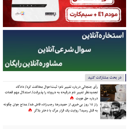
در بحث مشارکت کنید
رأی جنجالی درباره تغییر نام؛ ثبت‌احوال مخالفت کرد/ دادگاه
تجدیدنظر تغییر نام «رقیه» به «رویا» را پذیرفت/ استدلال مهم قضات
درباره حق هویت
راز ۱۵ روز بی‌خبری از حمیدرضا رجب‌زاده فاش شد/ مداح جوان چگونه
به قتل رسید؟ روایت یک قرار مرگ با دختر بلاگر