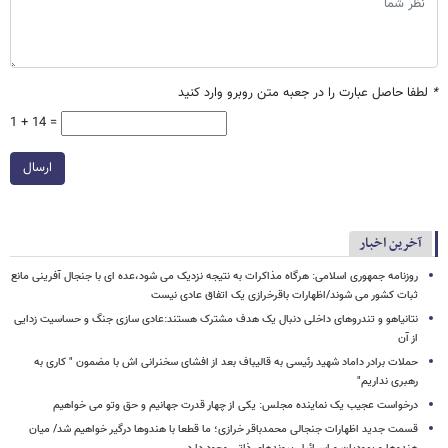
*
لطفا حاصل عبارت را در جعبه متن روبرو وارد کنید
1 + 14 =
ارسال
آخرین اخبار
روزنامه جمهوری اسلامی: هرگاه مذاکرات به نتیجه نزدیک می شود،عده ای با جنجال آفرینی مانع
ثبات کشور می شوند/اظهارات باقرخرازی یک اتفاق عادی نیست
نتانیاهو و تندروهای داخلی دنبال یک هدف مشترک هستند:عادی سازی جنگ و حساسیت زدایی
از آن
حملات برادر داماد شهید رئیسی به قالیباف بعد از افشای سخنرانی اش با مضمون " کاری به
رهبری نداریم"
درخواست عجیب یک نماینده مجلس: یکی از چهار قدرت جهانیم و حق وتو می خواهیم
قسمت جدید اظهارات جنجالی محمدباقر خرازی؛ ما قطعا با هندوها درگیر خواهیم شد/ میان