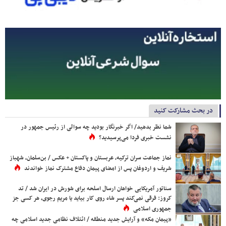
در بحث مشارکت کنید
شما نظر بدهید/ اگر خبرنگار بودید چه سوالی از رئیس جمهور در
نشست خبری فردا می‌پرسیدید؟
نماز جماعت سران ترکیه، عربستان و پاکستان + عکس / بن‌سلمان، شهباز
شریف و اردوغان پس از امضای پیمان دفاع مشترک نماز خواندند
سناتور آمریکایی خواهان ارسال اسلحه برای شورش در ایران شد / تد
کروز: فرقی نمی‌کند پسر شاه روی کار بیاید یا مریم رجوی، هر کسی جز
جمهوری اسلامی
«پیمان مکه» و آرایش جدید منطقه / ائتلاف نظامی جدید اسلامی چه