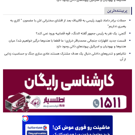
هندوها و یهودیان و اسرائیل پیوندهای ذاتی وجود دارد
پربیننده‌ترین
حملات برادر داماد شهید رئیسی به قالیباف بعد از افشای سخنرانی اش با مضمون " کاری به
رهبری نداریم"
گنجی: یک نفر به رئیس جمهور گفته الدنگ، قوه قضاییه ورود نمی کند؟
قسمت جدید اظهارات جنجالی محمدباقر خرازی؛ ما قطعا با هندوها درگیر خواهیم شد/ میان
هندوها و یهودیان و اسرائیل پیوندهای ذاتی وجود دارد
نتانیاهو و تندروهای داخلی دنبال یک هدف مشترک هستند:عادی سازی جنگ و حساسیت زدایی
از آن