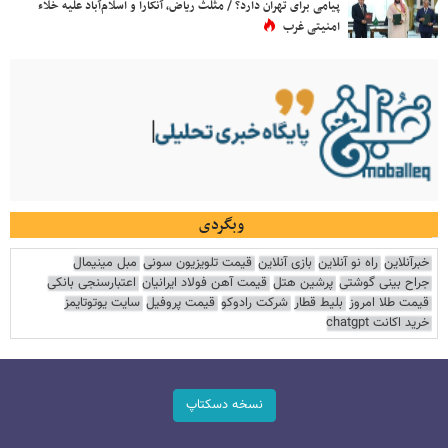
پیامی برای تهران دارد؟ / مثلث ریاض، آنکارا و اسلام‌آباد علیه خلاء
امنیتی غرب
وبگردی
خبرآنلاین
راه نو آنلاین
بازی آنلاین
قیمت تلویزیون سونی
مبل مینیمال
جراح بینی گوشتی
پرشین هتل
قیمت آهن فولاد ایرانیان
اعتبارسنجی بانکی
قیمت طلا امروز
بلیط قطار
شرکت رادوکو
قیمت پروفیل
سایت یوتوتایمز
خرید اکانت chatgpt
نسخه دسکتاپ