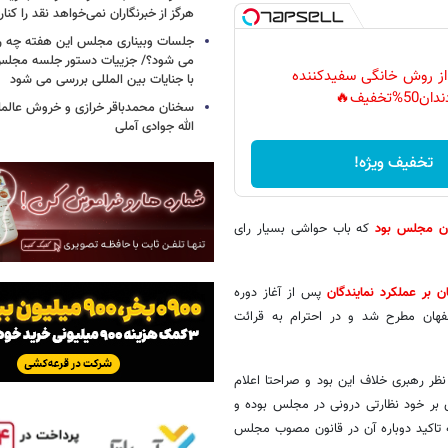
هرگز از خبرنگاران نمی‌خواهد نقد را کنار
جلسات وبیناری مجلس این هفته چه روز
می شود؟/ جزییات دستور جلسه مجلس/
 از روش خانگی سفیدکننده
با جنایات بین المللی بررسی می شود
دان50%تخفیف🔥
سخنان محمدباقر خرازی و خروش عالم
الله جوادی آملی
تخفیف ویژه!
یون مجلس بود
که باب حواشی بسیار رای
ن بر عملکرد نمایندگان
پس از آغاز دوره
فهان مطرح شد و در احترام به قرائت
 نظر رهبری خلاف این بود و صراحتا اعلام
ی بر خود نظارتی درونی در مجلس بوده و
به تاکید دوباره آن در قانون مصوب مجلس