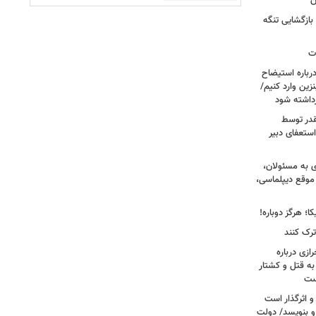
ن
بازگشایی تنگه
ات
رباره استیضاح
زین وارد کنیم/
رداشته شود
قدر توسط
ستعفای دبیر
ی به مسئولان،
موقع دیپلماسی،
؛ هرگز دوباره!
ترک کنند
ازی درباره
به قتل و کشتار
ست
و اثرگذار است
 و بنویسد/ دولت