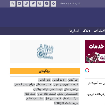
شنبه ۱۷ مرداد ۱۴۰۵
انتشارات
وبلاگ
استان‌ها
وبگردی
خبرآنلاین
راه نو آنلاین
بازی آنلاین
 به آمریکا در
قیمت تلویزیون سونی
مبل مینیمال
جراح بینی گوشتی
پرشین هتل
قیمت آهن فولاد ایرانیان
اعتبارسنجی بانکی
قیمت طلا امروز
بلیط قطار
فرمانده نیروی
شرکت رادوکو
قیمت پروفیل
سایت یوتوتایمز
خرید اکانت chatgpt