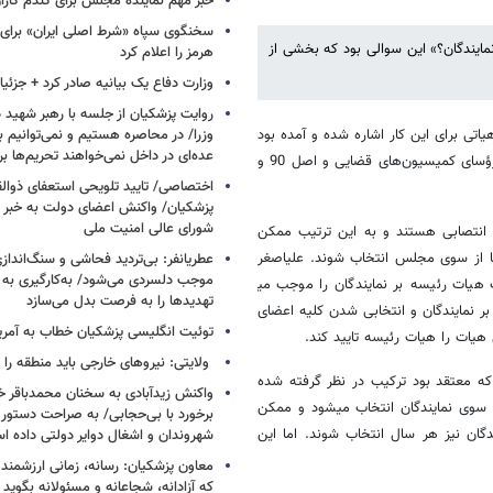
خبر مهم نماینده مجلس برای گندم کارا
سخنگوی سپاه «شرط اصلی ایران» برای 
مایندگان؟» این سوالی بود که بخشی از
هرمز را اعلام کرد
وزارت دفاع یک بیانیه صادر کرد + جزئی
روایت پزشکیان از جلسه با رهبر شهید د
اتی برای این کار اشاره شده و آمده بود
وزرا/ در محاصره هستیم و نمی‌توانیم بن
عده‌ای در داخل نمی‌خواهند تحریم‌ها ب
که اعضای آن عبارتند از یکی از نواب رئیس به انتخاب هیئت رئیس مجلس، رؤسای کمیسیون‌های قضایی و اصل 90 و
اختصاصی/ تایید تلویحی استعفای ذوال
پزشکیان/ واکنش اعضای دولت به خبر ا
شورای عالی امنیت ملی
 انتصابی هستند و به این ترتیب ممکن
 از سوی مجلس انتخاب شوند. علی​اصغر
عطریانفر: بی‌تردید فحاشی و سنگ‌انداز
موجب دلسردی می‌شود/ به‌کارگیری به 
 هیات رئیسه بر نمایندگان را موجب می​
تهدیدها را به فرصت بدل می‌سازد
ر نمایندگان و انتخابی شدن کلیه اعضای
توئیت انگلیسی پزشکیان خطاب به آمریکا
هیات را هیات رئیسه تایید کند.
ولایتی: نیروهای خارجی باید منطقه را 
که معتقد بود ترکیب در نظر گرفته شده
واکنش زیدآبادی به سخنان محمدباقر خر
 سوی نمایندگان انتخاب می​شود و ممکن
برخورد با بی‌حجابی/ به صراحت دستور 
گان نیز هر سال انتخاب شوند. اما این
شهروندان و اشغال دوایر دولتی داده ا
معاون پزشکیان: رسانه، زمانی ارزشمند 
که آزادانه، شجاعانه و مسئولانه بگوید