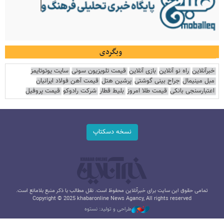
وبگردی
خبرآنلاین
راه نو آنلاین
بازی آنلاین
قیمت تلویزیون سونی
سایت یوتوتایمز
مبل مینیمال
جراح بینی گوشتی
پرشین هتل
قیمت آهن فولاد ایرانیان
اعتبارسنجی بانکی
قیمت طلا امروز
بلیط قطار
شرکت رادوکو
قیمت پروفیل
نسخه دسکتاپ
تمامی حقوق این سایت برای خبرآنلاین محفوظ است. نقل مطالب با ذکر منبع بلامانع است.
Copyright © 2025 khabaronline News Agancy, All rights reserved
طراحی و تولید: نستوه