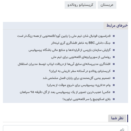
عربستان
کریستیانو رونالدو
خبرهای مرتبط
فدراسیون فوتبال شان تیم ملی را پایین آورد/قلعه‌نویی از همه زرنگ‌تر است
جنگ داخلی BBC به خاطر افشاگری گری لینه‌کر
گزارش سازمان بازرسی از قراردادها و منابع مالی باشگاه پرسپولیس
رونمایی از سورپرایزهای قلعه‌نویی برای تیم ملی
افشاگری مدیررسانه‌ای سابق آبی‌ها از دریافت لپتاپ توسط مدیران استقلال
کریستیانو رونالدو در آستانه سفر تاریخی به ایران؟
تصمیم یحیی گل‌محمدی برای پایان فصل مشخص شد
وام «دلاری» پرسپولیس برای خروج موقت از بحران!
عکس| عجیب‌ترین تصویر از یک پرسپولیسی بعد از گل دقیقه ۹۵ سپاهان
بلای اسکوچیچ را سر قلعه‌نویی نیاورید!
نظر شما