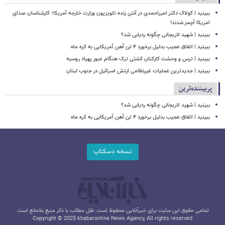
ببینید | کولاک دکتر امیراحمدی در آنتن زنده تلویزیون وزارت خارجه آمریکا؛ کارشناسان صدای
امریکا آچمز شدند!
ببینید | شهید لاریجانی چگونه ردیابی شد؟
ببینید | اتفاق عجیب بدلیل برخورد ۴ تن آهن آمریکایی به کره ماه
ببینید | ترس و وحشت کارکنان کشتی ترک هنگام عبور پهپاد روسیه
ببینید | جدیدترین عملیات غیرنظامی ارتش اسرائیل در جنوب لبنان
پربیننده‌ترین
ببینید | شهید لاریجانی چگونه ردیابی شد؟
ببینید | اتفاق عجیب بدلیل برخورد ۴ تن آهن آمریکایی به کره ماه
نسخه دسکتاپ
تمامی حقوق این سایت برای خبرآنلاین محفوظ است. نقل مطالب با ذکر منبع بلامانع است.
Copyright © 2025 khabaronline News Agancy, All rights reserved