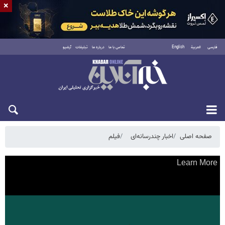
×
فارسی
العربية
English
تماس با ما
درباره ما
تبلیغات
آرشیو
پنجشنبه ۱۵ مرداد ۱۴۰۵
صفحه اصلی
اخبار چندرسانه‌ای
فیلم